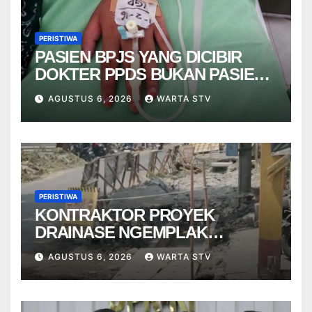
PERISTIWA
PASIEN BPJS YANG DICIBIR
DOKTER PPDS BUKAN PASIEN
RSUP DR. SARDJITO
AGUSTUS 6, 2026
WARTA STV
PERISTIWA
KONTRAKTOR PROYEK
DRAINASE NGEMPLAK
DISANKSI USAI WARGA
AGUSTUS 6, 2026
WARTA STV
TERPELESET