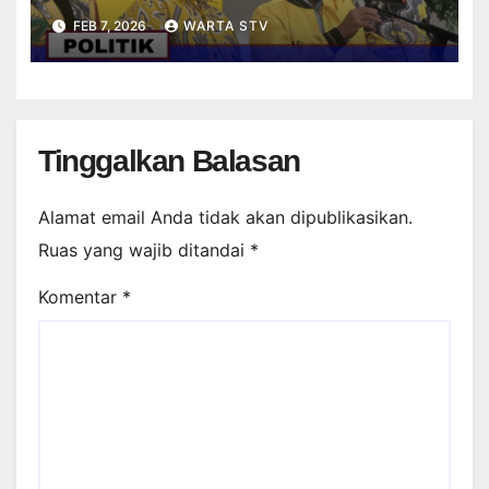
STRIKER DALAM PERMAINAN
FEB 7, 2026
WARTA STV
FUTSAL
Tinggalkan Balasan
Alamat email Anda tidak akan dipublikasikan.
Ruas yang wajib ditandai
*
Komentar
*