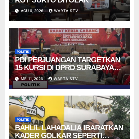
AGU 6, 2026
WARTA STV
POLITIK
PDI PERJUANGAN TARGETKAN
15 KURSI DI DPRD SURABAYA
PADA PEMILU 2029
MEI 11, 2026
WARTA STV
POLITIK
BAHLIL LAHADALIA IBARATKAN
KADER GOLKAR SEPERTI