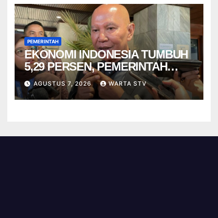
PEMERINTAH
EKONOMI INDONESIA TUMBUH
5,29 PERSEN, PEMERINTAH
DIMINTA TAK CEPAT PUAS
AGUSTUS 7, 2026
WARTA STV