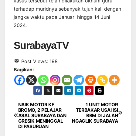
kasus tersebut telah dilakukan oknum guru
terhadap muridnya sebanyak tujuh kali dengan
jangka waktu pada Januari hingga 14 Juni
2024.
SurabayaTV
Post Views:
198
Bagikan:
NAIK MOTOR KE
1 UNIT MOTOR
Navigasi
BROMO, 2 PELAJAR
TERBAKAR USAI ISI
ASAL SURABAYA DAN
BBM DI JALAN
pos
GRESIK MENINGGAL
NGAGLIK SURABAYA
DI PASURUAN