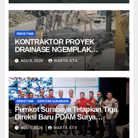
PERISTIWA
KONTRAKTOR PROYEK
DRAINASE NGEMPLAK
DISANKSI USAI WARGA
AGU 6, 2026
WARTA STV
TERPELESET
PERISTIWA
SEPUTAR SURABAYA
Pemkot Surabaya Tetapkan Tiga
Direksi Baru PDAM Surya
Sembada, Fokus Perkuat
AGU 5, 2026
WARTA STV
Layanan dan Kinerja