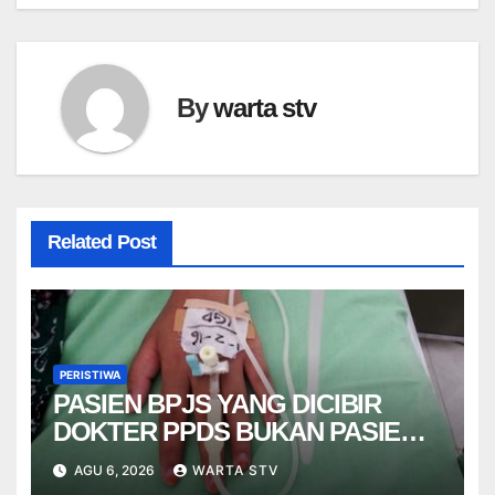
By
warta stv
Related Post
PERISTIWA
PASIEN BPJS YANG DICIBIR
DOKTER PPDS BUKAN PASIEN
RSUP DR. SARDJITO
AGU 6, 2026
WARTA STV