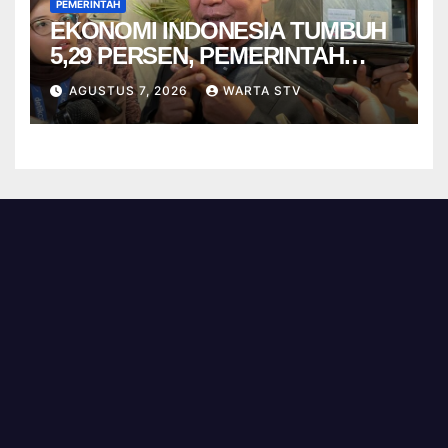
PEMERINTAH
EKONOMI INDONESIA TUMBUH
5,29 PERSEN, PEMERINTAH
DIMINTA TAK CEPAT PUAS
AGUSTUS 7, 2026
WARTA STV