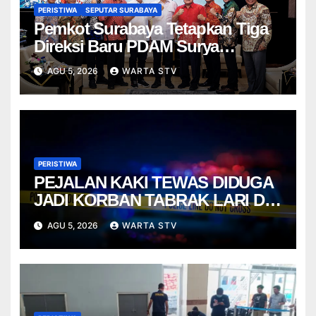
PERISTIWA
SEPUTAR SURABAYA
Pemkot Surabaya Tetapkan Tiga
Direksi Baru PDAM Surya
Sembada, Fokus Perkuat
AGU 5, 2026
WARTA STV
Layanan dan Kinerja
PERISTIWA
PEJALAN KAKI TEWAS DIDUGA
JADI KORBAN TABRAK LARI DI
GEMPOL
AGU 5, 2026
WARTA STV