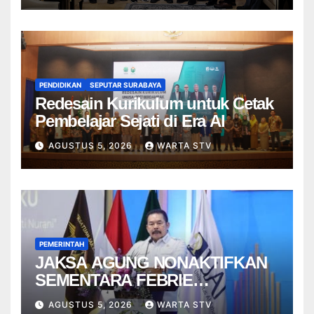
PENDIDIKAN
SEPUTAR SURABAYA
Redesain Kurikulum untuk Cetak
Pembelajar Sejati di Era AI
AGUSTUS 5, 2026
WARTA STV
PEMERINTAH
JAKSA AGUNG NONAKTIFKAN
SEMENTARA FEBRIE
ADRIANSYAH
AGUSTUS 5, 2026
WARTA STV