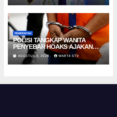
PEMERINTAH
POLISI TANGKAP WANITA
PENYEBAR HOAKS AJAKAN
DEMO JELANG HUT RI
AGUSTUS 5, 2026
WARTA STV