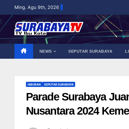
Skip
Ming. Agu 9th, 2026
to
content
NEWS
SEPUTAR SURABAYA
L
HIBURAN
SEPUTAR SURABAYA
Parade Surabaya Jua
Nusantara 2024 Keme