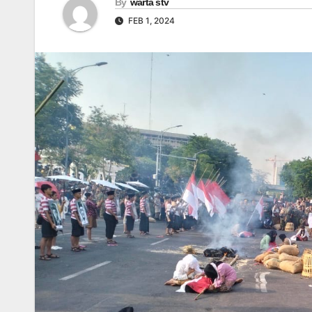
By
warta stv
FEB 1, 2024