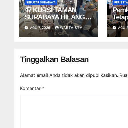
SEPUTAR SURABAYA
PERISTI
47 KURSI TAMAN
Pemk
SURABAYA HILANG
Tetap
DICURI SEJAK 2016
Baru
AGU 7, 2026
WARTA STV
AGU 5
Semb
Perk
Kiner
Tinggalkan Balasan
Alamat email Anda tidak akan dipublikasikan.
Rua
Komentar
*