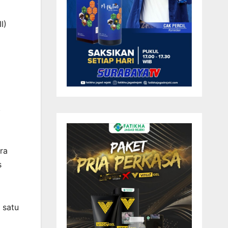
I)
.
ra
s
 satu