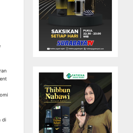
e
ran
ent
nomi
 di