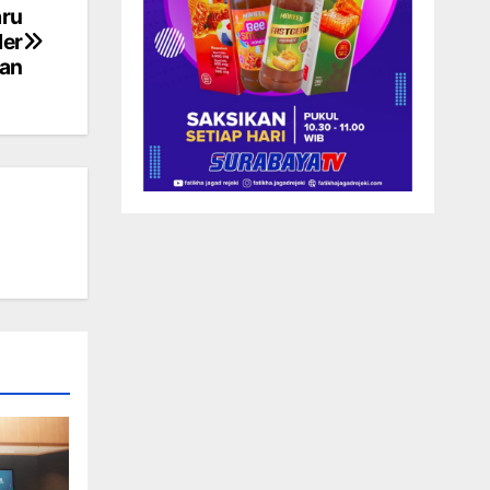
aru
ler
an