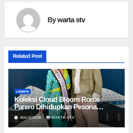
By
warta stv
Related Post
LAINNYA
Koleksi Cloud Bloom Ronie
Parero Dihidupkan Pesona
Jollene Ferischea di IFW 2026
AGU 5, 2026
WARTA STV