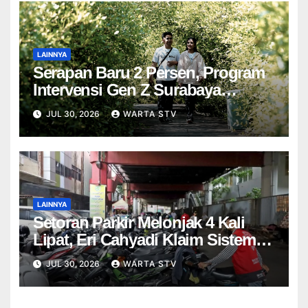
LAINNYA
Serapan Baru 2 Persen, Program
Intervensi Gen Z Surabaya
Terancam Dihapus pada 2027
JUL 30, 2026
WARTA STV
LAINNYA
Setoran Parkir Melonjak 4 Kali
Lipat, Eri Cahyadi Klaim Sistem
Nontunai Tekan Kebocoran
JUL 30, 2026
WARTA STV