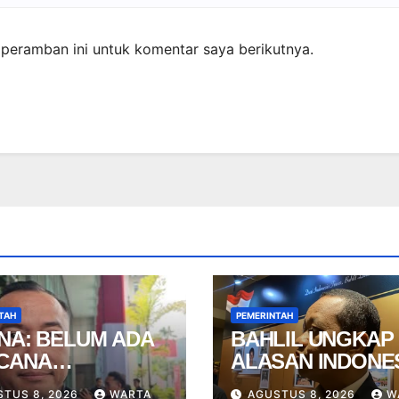
peramban ini untuk komentar saya berikutnya.
TAH
PEMERINTAH
ANA: BELUM ADA
BAHLIL UNGKAP
CANA
ALASAN INDONE
HUFFLE KABINET
KALAH DARI
STUS 8, 2026
WARTA
AGUSTUS 8, 2026
W