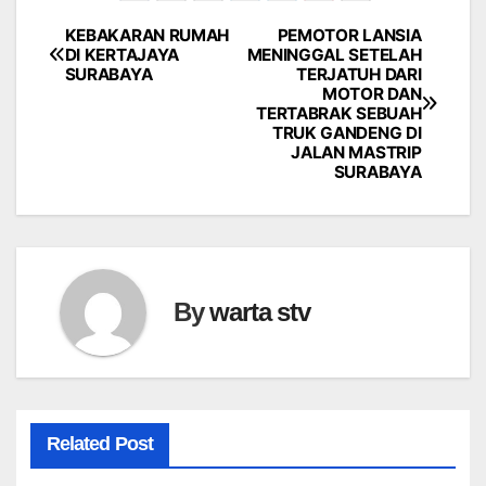
KEBAKARAN RUMAH
PEMOTOR LANSIA
Navigasi
DI KERTAJAYA
MENINGGAL SETELAH
SURABAYA
TERJATUH DARI
pos
MOTOR DAN
TERTABRAK SEBUAH
TRUK GANDENG DI
JALAN MASTRIP
SURABAYA
By
warta stv
Related Post