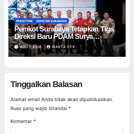
PERISTIWA
SEPUTAR SURABAYA
Pemkot Surabaya Tetapkan Tiga
Direksi Baru PDAM Surya
Sembada, Fokus Perkuat
AGU 5, 2026
WARTA STV
Layanan dan Kinerja
Tinggalkan Balasan
Alamat email Anda tidak akan dipublikasikan.
Ruas yang wajib ditandai
*
Komentar
*