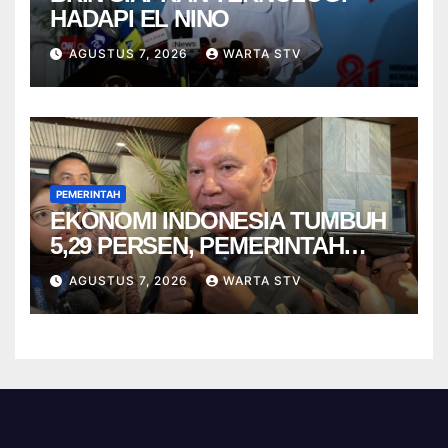
HADAPI EL NINO
AGUSTUS 7, 2026
WARTA STV
PEMERINTAH
EKONOMI INDONESIA TUMBUH
5,29 PERSEN, PEMERINTAH
DIMINTA TAK CEPAT PUAS
AGUSTUS 7, 2026
WARTA STV