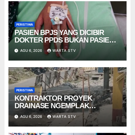
PERISTIWA
PASIEN BPJS YANG DICIBIR
DOKTER PPDS BUKAN PASIEN
RSUP DR. SARDJITO
AGU 6, 2026
WARTA STV
PERISTIWA
KONTRAKTOR PROYEK
DRAINASE NGEMPLAK
DISANKSI USAI WARGA
AGU 6, 2026
WARTA STV
TERPELESET