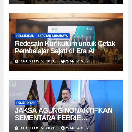
PENDIDIKAN
SEPUTAR SURABAYA
Redesain Kurikulum untuk Cetak
Pembelajar Sejati di Era AI
AGUSTUS 5, 2026
WARTA STV
PEMERINTAH
JAKSA AGUNG NONAKTIFKAN
SEMENTARA FEBRIE
ADRIANSYAH
AGUSTUS 5, 2026
WARTA STV