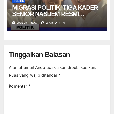
POLITIK
MIGRASI POLITIK, TIGA KADER
SENIOR NASDEM RESMI
BERGABUNG DENGAN PSI
JAN 24, 2026
WARTA STV
Tinggalkan Balasan
Alamat email Anda tidak akan dipublikasikan.
Ruas yang wajib ditandai
*
Komentar
*