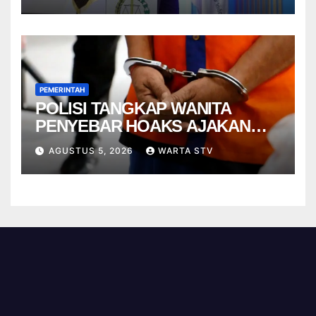
PEMERINTAH
POLISI TANGKAP WANITA
PENYEBAR HOAKS AJAKAN
DEMO JELANG HUT RI
AGUSTUS 5, 2026
WARTA STV