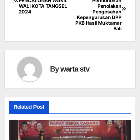
PENCALONAN WAKIL
Permohonan
pos
WALI KOTA TANGSEL
Penolakan
2024
Pengesahan
Kepengurusan DPP
PKB Hasil Muktamar
Bali
By
warta stv
Related Post