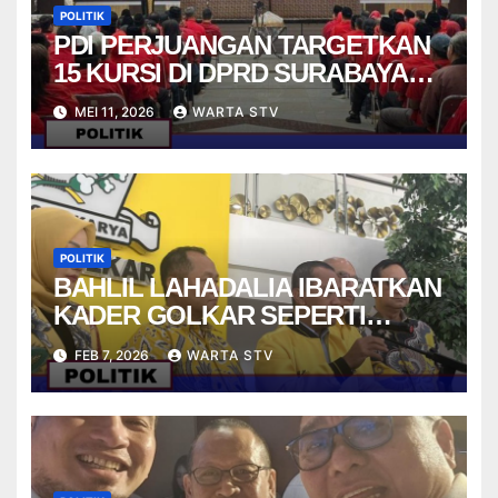
POLITIK
PDI PERJUANGAN TARGETKAN
15 KURSI DI DPRD SURABAYA
PADA PEMILU 2029
MEI 11, 2026
WARTA STV
POLITIK
BAHLIL LAHADALIA IBARATKAN
KADER GOLKAR SEPERTI
STRIKER DALAM PERMAINAN
FEB 7, 2026
WARTA STV
FUTSAL