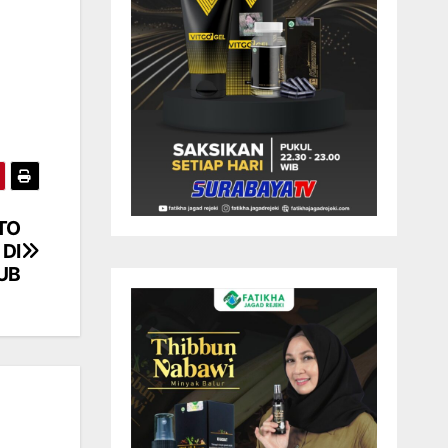
TO
DI
UB