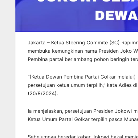
Jakarta – Ketua Steering Commite (SC) Rapimn
membuka kemungkinan nama Presiden Joko Wi
Pembina partai berlambang pohon beringin ter
“(Ketua Dewan Pembina Partai Golkar melalui) 
persetujuan ketua umum terpilih,” kata Adies di
(20/8/2024).
Ia menjelaskan, persetujuan Presiden Jokowi m
Ketua Umum Partai Golkar terpilih pasca Munas
Sebelumnya beredar kabar Jokowi bakal menja