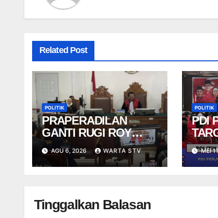
Related Post
POLITIK
POLITIK
PRAPERADILAN
PDI
GANTI RUGI ROY
TAR
SURYO DITOLAK
KURS
AGU 6, 2026
WARTA STV
MEI 1
SUR
PEMI
Tinggalkan Balasan