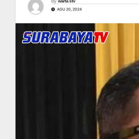
By
warta stv
AGU 20, 2024