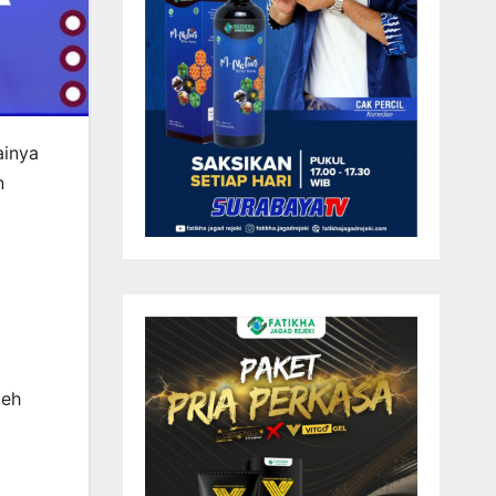
ainya
n
leh