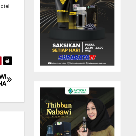
otel
WI
NA