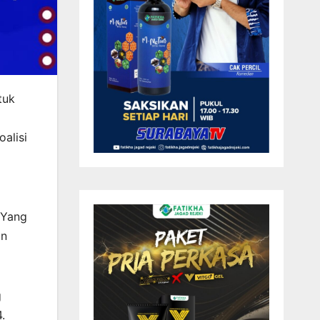
tuk
alisi
“Yang
an
g
.