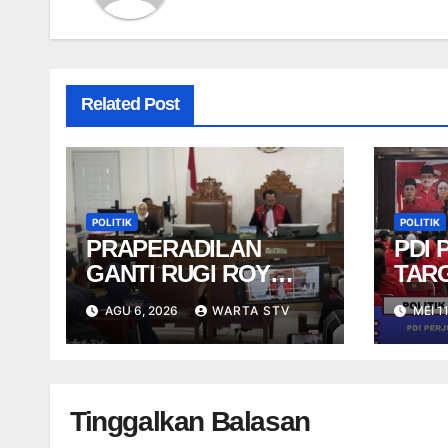
Related Post
POLITIK
POLITIK
PRAPERADILAN
PDI
GANTI RUGI ROY
TAR
SURYO DITOLAK
KURS
AGU 6, 2026
WARTA STV
MEI 1
SUR
PEMI
Tinggalkan Balasan