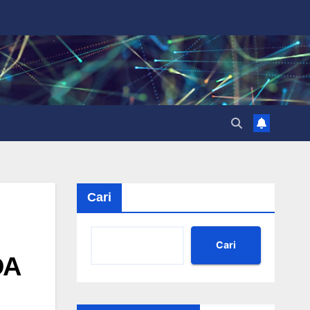
Cari
Cari
DA