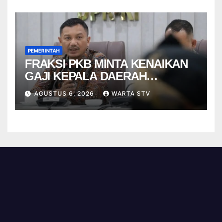
PEMERINTAH
FRAKSI PKB MINTA KENAIKAN
GAJI KEPALA DAERAH
BERBASIS KINERJA
AGUSTUS 6, 2026
WARTA STV