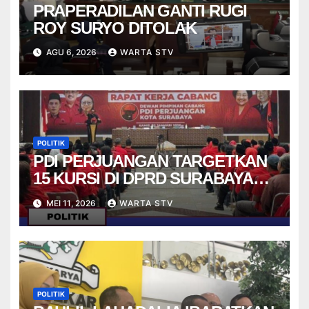
PRAPERADILAN GANTI RUGI
ROY SURYO DITOLAK
AGU 6, 2026
WARTA STV
POLITIK
PDI PERJUANGAN TARGETKAN
15 KURSI DI DPRD SURABAYA
PADA PEMILU 2029
MEI 11, 2026
WARTA STV
POLITIK