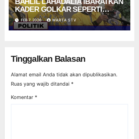
BAHLIL LAHADALIA IBARATKAN
KADER GOLKAR SEPERTI
STRIKER DALAM PERMAINAN
FEB 7, 2026
WARTA STV
FUTSAL
Tinggalkan Balasan
Alamat email Anda tidak akan dipublikasikan.
Ruas yang wajib ditandai
*
Komentar
*