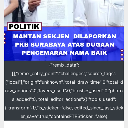
{"remix_data":
[],"remix_entry_point":"challenges","source_tags":
["local"],"origin":"unknown","total_draw_time":0,"total_d
raw_actions":0,"layers_used":0,"brushes_used":0,"photo
s_added":0,"total_editor_actions":{},"tools_used":
{"transform":1},"is_sticker":false,"edited_since_last_stick
er_save":true,"containsFTESticker":false}