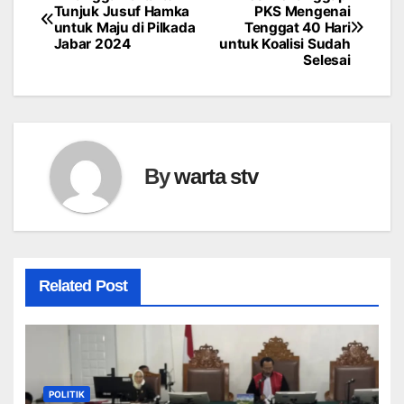
Navigasi
Tunjuk Jusuf Hamka
PKS Mengenai
untuk Maju di Pilkada
Tenggat 40 Hari
pos
Jabar 2024
untuk Koalisi Sudah
Selesai
By
warta stv
Related Post
POLITIK