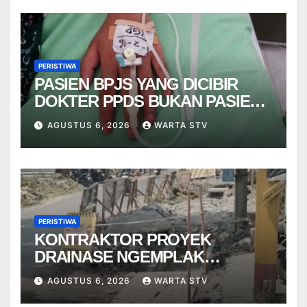
PERISTIWA
PASIEN BPJS YANG DICIBIR
DOKTER PPDS BUKAN PASIEN
RSUP DR. SARDJITO
AGUSTUS 6, 2026
WARTA STV
PERISTIWA
KONTRAKTOR PROYEK
DRAINASE NGEMPLAK
DISANKSI USAI WARGA
AGUSTUS 6, 2026
WARTA STV
TERPELESET