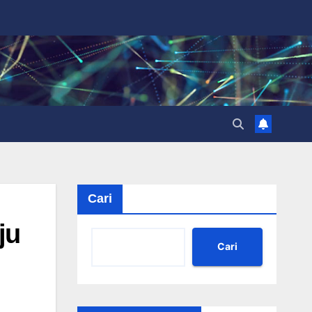
Cari
ju
Cari