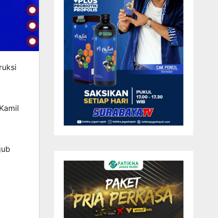
ruksi
Kamil
gub