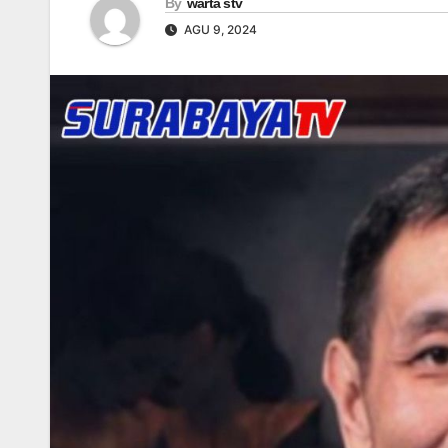
By
warta stv
AGU 9, 2024