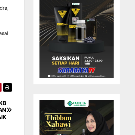
dra,
asal
KB
AN
IK