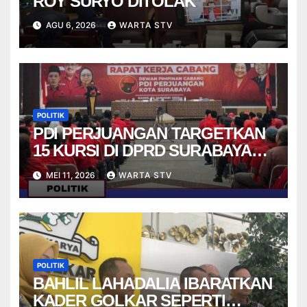
ROY SURYO DITOLAK
AGU 6, 2026
WARTA STV
POLITIK
PDI PERJUANGAN TARGETKAN
15 KURSI DI DPRD SURABAYA
PADA PEMILU 2029
MEI 11, 2026
WARTA STV
POLITIK
BAHLIL LAHADALIA IBARATKAN
KADER GOLKAR SEPERTI