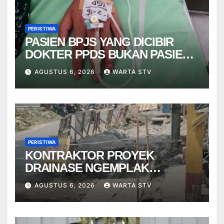
PERISTIWA
PASIEN BPJS YANG DICIBIR
DOKTER PPDS BUKAN PASIEN
RSUP DR. SARDJITO
AGUSTUS 6, 2026
WARTA STV
PERISTIWA
KONTRAKTOR PROYEK
DRAINASE NGEMPLAK
DISANKSI USAI WARGA
AGUSTUS 6, 2026
WARTA STV
TERPELESET