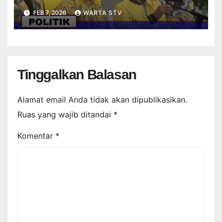
STRIKER DALAM PERMAINAN
FEB 7, 2026
WARTA STV
FUTSAL
Tinggalkan Balasan
Alamat email Anda tidak akan dipublikasikan.
Ruas yang wajib ditandai
*
Komentar
*