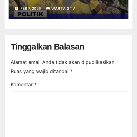
STRIKER DALAM PERMAINAN
FEB 7, 2026
WARTA STV
FUTSAL
Tinggalkan Balasan
Alamat email Anda tidak akan dipublikasikan.
Ruas yang wajib ditandai
*
Komentar
*