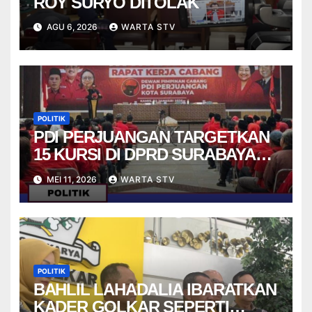
ROY SURYO DITOLAK
AGU 6, 2026
WARTA STV
POLITIK
PDI PERJUANGAN TARGETKAN
15 KURSI DI DPRD SURABAYA
PADA PEMILU 2029
MEI 11, 2026
WARTA STV
POLITIK
BAHLIL LAHADALIA IBARATKAN
KADER GOLKAR SEPERTI