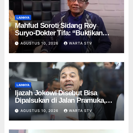
LAINNYA
Mahfud Soroti Sidang Roy
Suryo-Dokter Tifa: “Buktikan
Dulu Ijazah Jokowi Asli”
AGUSTUS 10, 2026
WARTA STV
LAINNYA
Ijazah Jokowi Disebut Bisa
Dipalsukan di Jalan Pramuka,
UGM: Tak Ada Laporan!
AGUSTUS 10, 2026
WARTA STV