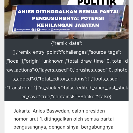
{"remix_data":
[],"remix_entry_point":"challenges","source_tags":
["local"],"origin":"unknown","total_draw_time":0,"total_d
raw_actions":0,"layers_used":0,"brushes_used":0,"photo
s_added":0,"total_editor_actions":{},"tools_used":
{"transform":1},"is_sticker":false,"edited_since_last_stick
er_save":true,"containsFTESticker":false}
Jakarta-Anies Baswedan, calon presiden
nomor urut 1, ditinggalkan oleh semua partai
pengusungnya, dengan sinyal bergabungnya