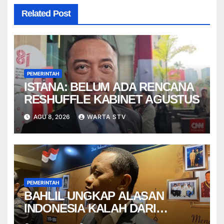
Related Post
PEMERINTAH
ISTANA: BELUM ADA RENCANA
RESHUFFLE KABINET AGUSTUS
AGU 8, 2026
WARTA STV
PEMERINTAH
BAHLIL UNGKAP ALASAN
INDONESIA KALAH DARI
VIETNAM