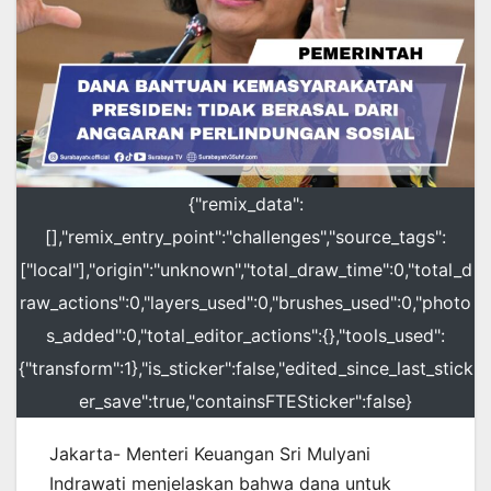
{"remix_data":
[],"remix_entry_point":"challenges","source_tags":
["local"],"origin":"unknown","total_draw_time":0,"total_d
raw_actions":0,"layers_used":0,"brushes_used":0,"photo
s_added":0,"total_editor_actions":{},"tools_used":
{"transform":1},"is_sticker":false,"edited_since_last_stick
er_save":true,"containsFTESticker":false}
Jakarta- Menteri Keuangan Sri Mulyani
Indrawati menjelaskan bahwa dana untuk