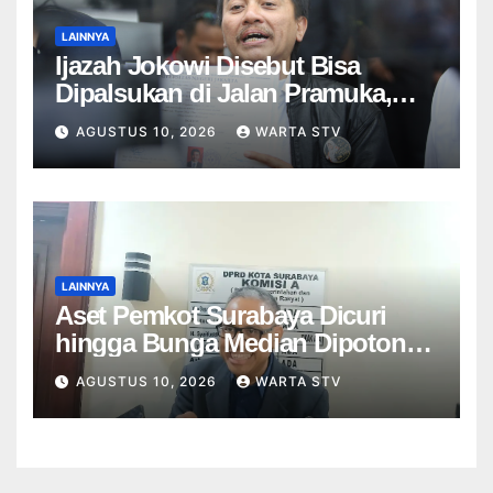
LAINNYA
Ijazah Jokowi Disebut Bisa
Dipalsukan di Jalan Pramuka,
UGM: Tak Ada Laporan!
AGUSTUS 10, 2026
WARTA STV
LAINNYA
Aset Pemkot Surabaya Dicuri
hingga Bunga Median Dipotong,
DPRD: Jangan Jadi Penonton!
AGUSTUS 10, 2026
WARTA STV