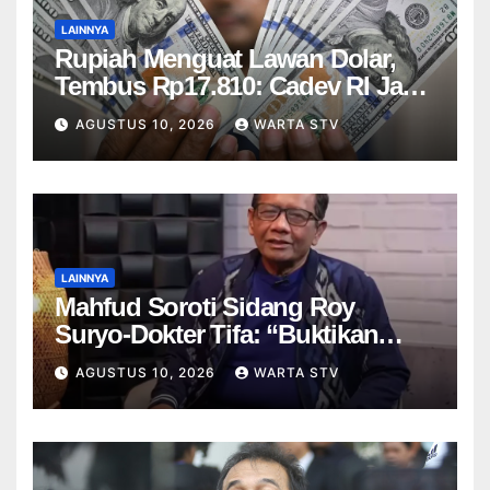
LAINNYA
Rupiah Menguat Lawan Dolar,
Tembus Rp17.810: Cadev RI Jadi
Penopang
AGUSTUS 10, 2026
WARTA STV
LAINNYA
Mahfud Soroti Sidang Roy
Suryo-Dokter Tifa: “Buktikan
Dulu Ijazah Jokowi Asli”
AGUSTUS 10, 2026
WARTA STV