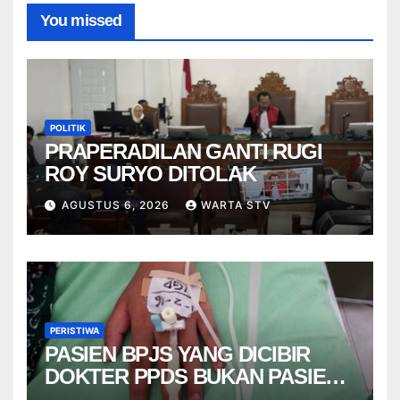
You missed
POLITIK
PRAPERADILAN GANTI RUGI
ROY SURYO DITOLAK
AGUSTUS 6, 2026
WARTA STV
PERISTIWA
PASIEN BPJS YANG DICIBIR
DOKTER PPDS BUKAN PASIEN
RSUP DR. SARDJITO