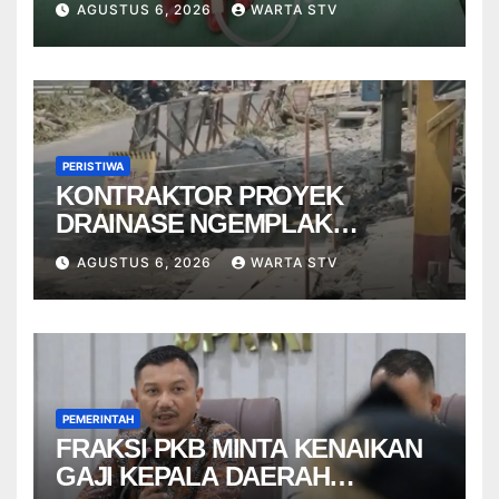
AGUSTUS 6, 2026
WARTA STV
PERISTIWA
KONTRAKTOR PROYEK
DRAINASE NGEMPLAK
DISANKSI USAI WARGA
AGUSTUS 6, 2026
WARTA STV
TERPELESET
PEMERINTAH
FRAKSI PKB MINTA KENAIKAN
GAJI KEPALA DAERAH