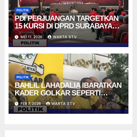
POLITIK
PDI PERJUANGAN TARGETKAN
15 KURSI DI DPRD SURABAYA
PADA PEMILU 2029
MEI 11, 2026
WARTA STV
POLITIK
BAHLIL LAHADALIA IBARATKAN
KADER GOLKAR SEPERTI
STRIKER DALAM PERMAINAN
FEB 7, 2026
WARTA STV
FUTSAL