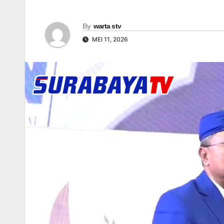
By
warta stv
MEI 11, 2026