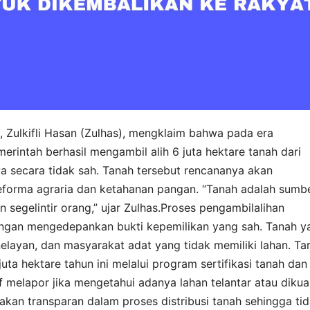
 Zulkifli Hasan (Zulhas), mengklaim bahwa pada era
intah berhasil mengambil alih 6 juta hektare tanah dari
a secara tidak sah. Tanah tersebut rencananya akan
reforma agraria dan ketahanan pangan. “Tanah adalah sumb
segelintir orang,” ujar Zulhas.Proses pengambilalihan
dengan mengedepankan bukti kepemilikan yang sah. Tanah y
elayan, dan masyarakat adat yang tidak memiliki lahan. Ta
uta hektare tahun ini melalui program sertifikasi tanah dan
f melapor jika mengetahui adanya lahan telantar atau dikua
i akan transparan dalam proses distribusi tanah sehingga ti