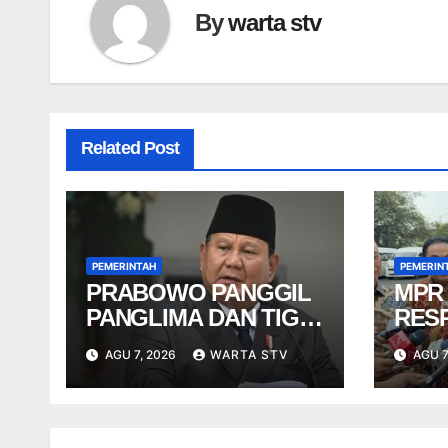
By
warta stv
Related Post
PEMERINTAH
PEMERIN
PRABOWO PANGGIL
MPR
PANGLIMA DAN TIGA
RES
KEPALA STAF TNI
SOA
AGU 7, 2026
WARTA STV
AGU 7