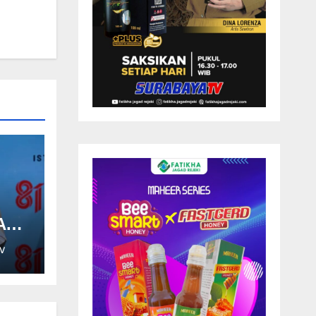
API
V