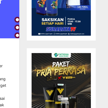
er
ang
rget
sai
dak