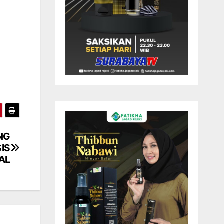
NG
SIS
AL