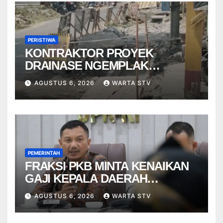
PERISTIWA
KONTRAKTOR PROYEK
DRAINASE NGEMPLAK
DISANKSI USAI WARGA
AGUSTUS 6, 2026
WARTA STV
TERPELESET
PEMERINTAH
FRAKSI PKB MINTA KENAIKAN
GAJI KEPALA DAERAH
BERBASIS KINERJA
AGUSTUS 6, 2026
WARTA STV