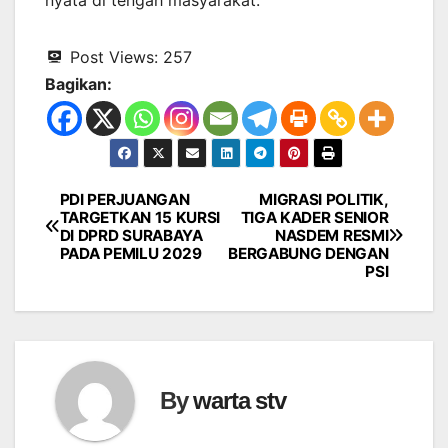
Post Views:
257
Bagikan:
PDI PERJUANGAN
MIGRASI POLITIK,
Navigasi
TARGETKAN 15 KURSI
TIGA KADER SENIOR
DI DPRD SURABAYA
NASDEM RESMI
pos
PADA PEMILU 2029
BERGABUNG DENGAN
PSI
By
warta stv