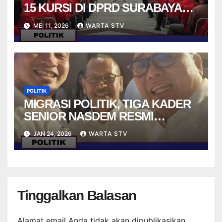
15 KURSI DI DPRD SURABAYA
PADA PEMILU 2029
MEI 11, 2026
WARTA STV
POLITIK
MIGRASI POLITIK, TIGA KADER
SENIOR NASDEM RESMI
BERGABUNG DENGAN PSI
JAN 24, 2026
WARTA STV
Tinggalkan Balasan
Alamat email Anda tidak akan dipublikasikan.