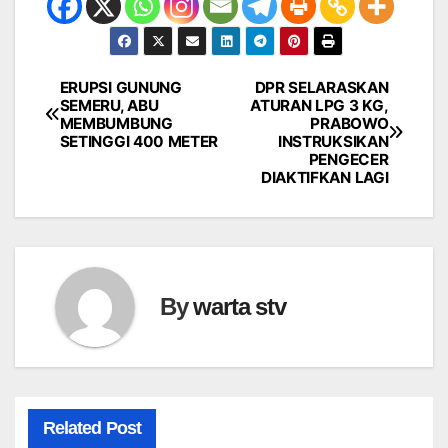
ERUPSI GUNUNG
DPR SELARASKAN
Navigasi
SEMERU, ABU
ATURAN LPG 3 KG,
MEMBUMBUNG
PRABOWO
pos
SETINGGI 400 METER
INSTRUKSIKAN
PENGECER
DIAKTIFKAN LAGI
By
warta stv
Related Post