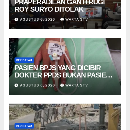
PRAPERADILAN GANTI RUGI
ROY SURYO DITOLAK
AGUSTUS 6, 2026
WARTA STV
PERISTIWA
PASIEN BPJS YANG DICIBIR
DOKTER PPDS BUKAN PASIEN
RSUP DR. SARDJITO
AGUSTUS 6, 2026
WARTA STV
PERISTIWA