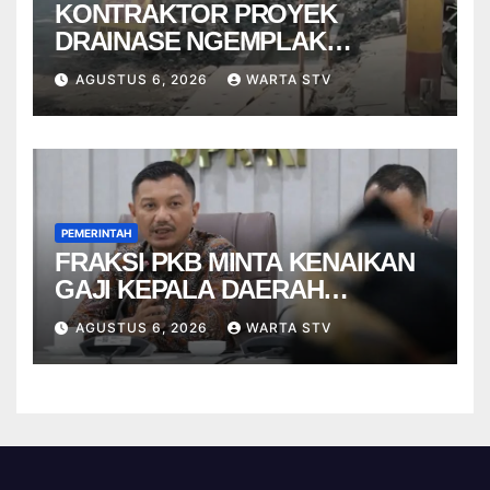
KONTRAKTOR PROYEK
DRAINASE NGEMPLAK
DISANKSI USAI WARGA
AGUSTUS 6, 2026
WARTA STV
TERPELESET
PEMERINTAH
FRAKSI PKB MINTA KENAIKAN
GAJI KEPALA DAERAH
BERBASIS KINERJA
AGUSTUS 6, 2026
WARTA STV