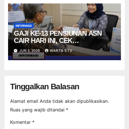
INFORMASI
GAJI KE-13 PENSIUNAN ASN
CAIR HARI INI, CEK
MEKANISMENYA
JUN 3, 2026
WARTA STV
Tinggalkan Balasan
Alamat email Anda tidak akan dipublikasikan.
Ruas yang wajib ditandai
*
Komentar
*