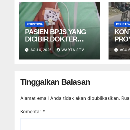
PERISTIWA
PERISTI
PASIEN BPJS YANG
KON
DICIBIR DOKTER
PRO
PPDS BUKAN PASIEN
NGE
AGU 6, 2026
WARTA STV
AGU 6
RSUP DR. SARDJITO
USA
TER
Tinggalkan Balasan
Alamat email Anda tidak akan dipublikasikan.
Rua
Komentar
*