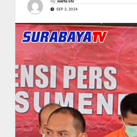
By
warta stv
SEP 3, 2024