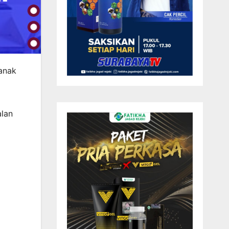
 anak
alan