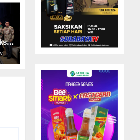
ksi
V
dan