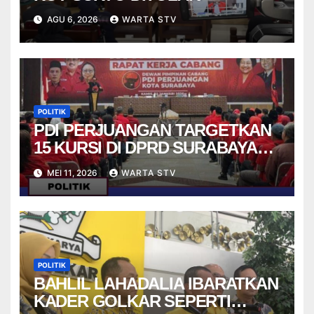
AGU 6, 2026
WARTA STV
POLITIK
PDI PERJUANGAN TARGETKAN
15 KURSI DI DPRD SURABAYA
PADA PEMILU 2029
MEI 11, 2026
WARTA STV
POLITIK
BAHLIL LAHADALIA IBARATKAN
KADER GOLKAR SEPERTI