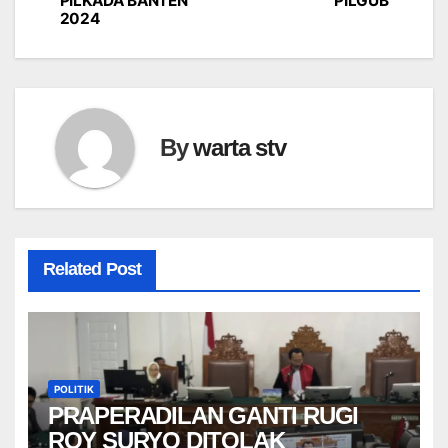
PILKADA BANTEN
PILGUB
pos
2024
By
warta stv
Related Post
POLITIK
PRAPERADILAN GANTI RUGI
ROY SURYO DITOLAK