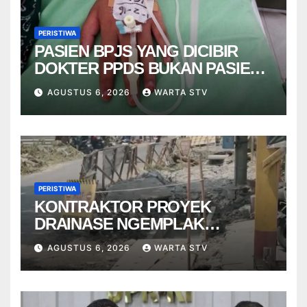
PERISTIWA
PASIEN BPJS YANG DICIBIR
DOKTER PPDS BUKAN PASIEN
RSUP DR. SARDJITO
AGUSTUS 6, 2026
WARTA STV
PERISTIWA
KONTRAKTOR PROYEK
DRAINASE NGEMPLAK
DISANKSI USAI WARGA
AGUSTUS 6, 2026
WARTA STV
TERPELESET