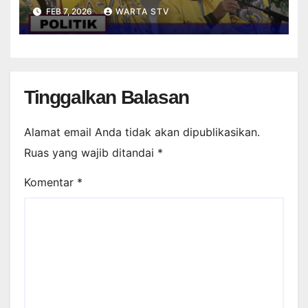
STRIKER DALAM PERMAINAN
FEB 7, 2026
WARTA STV
FUTSAL
Tinggalkan Balasan
Alamat email Anda tidak akan dipublikasikan.
Ruas yang wajib ditandai
*
Komentar
*