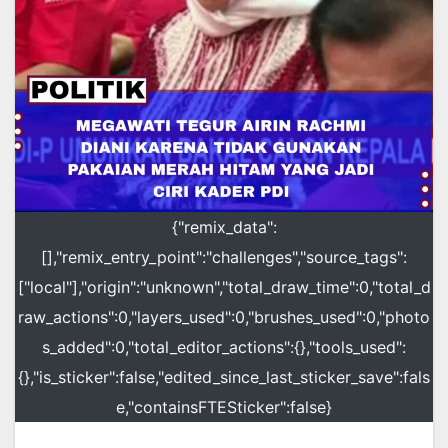
{"remix_data":
[],"remix_entry_point":"challenges","source_tags":
["local"],"origin":"unknown","total_draw_time":0,"total_d
raw_actions":0,"layers_used":0,"brushes_used":0,"photo
s_added":0,"total_editor_actions":{},"tools_used":
{},"is_sticker":false,"edited_since_last_sticker_save":fals
e,"containsFTESticker":false}