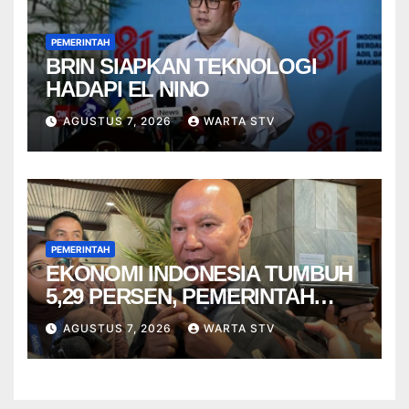
PEMERINTAH
BRIN SIAPKAN TEKNOLOGI
HADAPI EL NINO
AGUSTUS 7, 2026
WARTA STV
PEMERINTAH
EKONOMI INDONESIA TUMBUH
5,29 PERSEN, PEMERINTAH
DIMINTA TAK CEPAT PUAS
AGUSTUS 7, 2026
WARTA STV