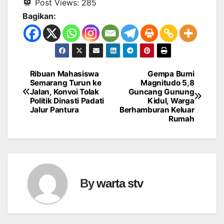
Post Views:
285
Bagikan:
Ribuan Mahasiswa
Gempa Bumi
Navigasi
Semarang Turun ke
Magnitudo 5,8
Jalan, Konvoi Tolak
Guncang Gunung
pos
Politik Dinasti Padati
Kidul, Warga
Jalur Pantura
Berhamburan Keluar
Rumah
By
warta stv