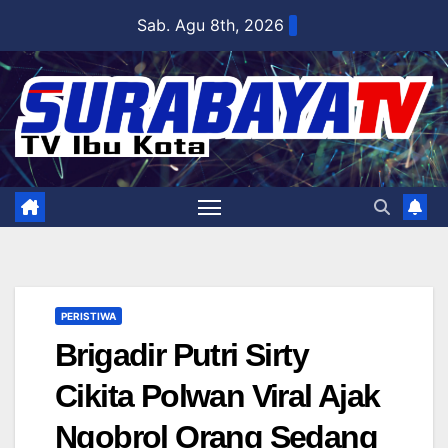
Skip
Sab. Agu 8th, 2026
to
content
PERISTIWA
Brigadir Putri Sirty
Cikita Polwan Viral Ajak
Ngobrol Orang Sedang