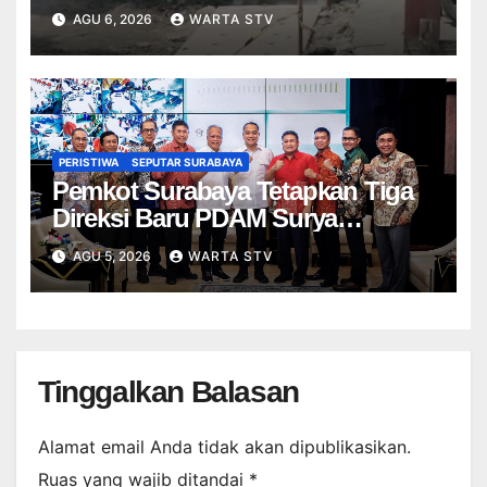
DISANKSI USAI WARGA
AGU 6, 2026
WARTA STV
TERPELESET
PERISTIWA
SEPUTAR SURABAYA
Pemkot Surabaya Tetapkan Tiga
Direksi Baru PDAM Surya
Sembada, Fokus Perkuat
AGU 5, 2026
WARTA STV
Layanan dan Kinerja
Tinggalkan Balasan
Alamat email Anda tidak akan dipublikasikan.
Ruas yang wajib ditandai
*