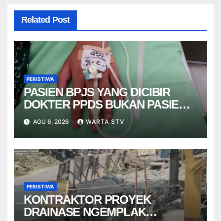
Related Post
PERISTIWA
PASIEN BPJS YANG DICIBIR
DOKTER PPDS BUKAN PASIEN
RSUP DR. SARDJITO
AGU 6, 2026
WARTA STV
PERISTIWA
KONTRAKTOR PROYEK
DRAINASE NGEMPLAK