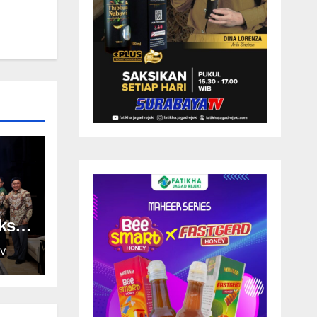
ksi
V
dan