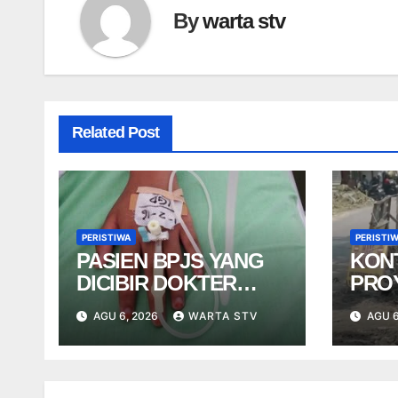
By
warta stv
Related Post
PERISTIWA
PERISTI
PASIEN BPJS YANG
KON
DICIBIR DOKTER
PRO
PPDS BUKAN PASIEN
NGE
AGU 6, 2026
WARTA STV
AGU 6
RSUP DR. SARDJITO
USA
TER