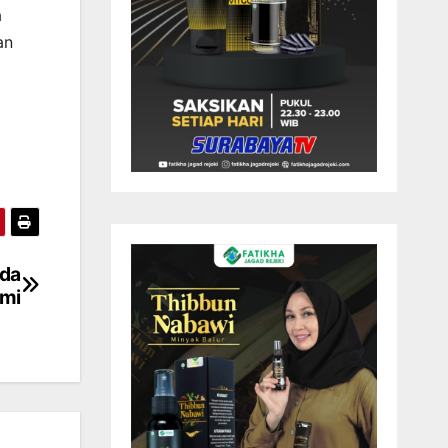
a
an
Ada
mi