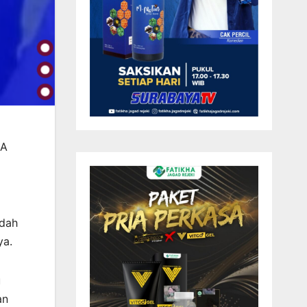
DA
udah
ya.
u
an