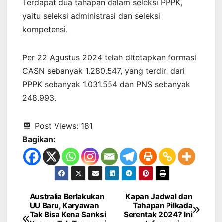
Terdapat dua tahapan dalam seleksi PPPK,
yaitu seleksi administrasi dan seleksi
kompetensi.
Per 22 Agustus 2024 telah ditetapkan formasi
CASN sebanyak 1.280.547, yang terdiri dari
PPPK sebanyak 1.031.554 dan PNS sebanyak
248.993.
Post Views:
181
Bagikan:
Australia Berlakukan
Kapan Jadwal dan
Navigasi
UU Baru, Karyawan
Tahapan Pilkada
Tak Bisa Kena Sanksi
Serentak 2024? Ini
pos