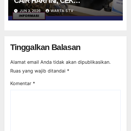
CAIR HARI INI, CEK
MEKANISMENYA
JUN 3, 2026
WARTA STV
Tinggalkan Balasan
Alamat email Anda tidak akan dipublikasikan.
Ruas yang wajib ditandai
*
Komentar
*