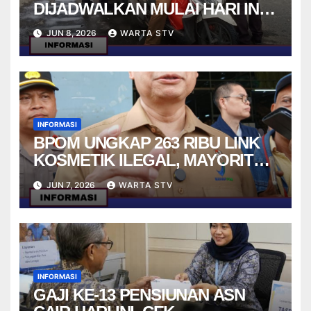
DIJADWALKAN MULAI HARI INI
RESMI DITUNDA
JUN 8, 2026
WARTA STV
INFORMASI
BPOM UNGKAP 263 RIBU LINK
KOSMETIK ILEGAL, MAYORITAS
ADA DI E-COMMERCE
JUN 7, 2026
WARTA STV
INFORMASI
GAJI KE-13 PENSIUNAN ASN