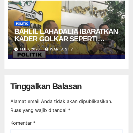
POLITIK
BAHLIL LAHADALIA IBARATKAN
KADER GOLKAR SEPERTI
STRIKER DALAM PERMAINAN
FEB 7, 2026
WARTA STV
FUTSAL
Tinggalkan Balasan
Alamat email Anda tidak akan dipublikasikan.
Ruas yang wajib ditandai
*
Komentar
*