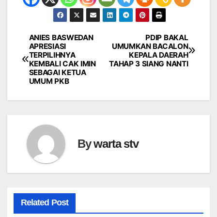
ANIES BASWEDAN
PDIP BAKAL
Navigasi
APRESIASI
UMUMKAN BACALON
TERPILIHNYA
KEPALA DAERAH
pos
KEMBALI CAK IMIN
TAHAP 3 SIANG NANTI
SEBAGAI KETUA
UMUM PKB
By
warta stv
Related Post