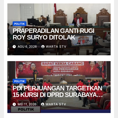
POLITIK
PRAPERADILAN GANTI RUGI
ROY SURYO DITOLAK
AGU 6, 2026
WARTA STV
POLITIK
PDI PERJUANGAN TARGETKAN
15 KURSI DI DPRD SURABAYA
PADA PEMILU 2029
MEI 11, 2026
WARTA STV