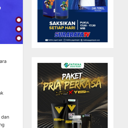
ara
ak
, dan
ang