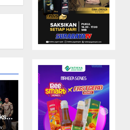
ksi
V