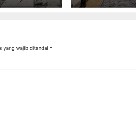
I WARGA
Sembada, Fokus
PELESET
Perkuat Layanan 
Kinerja
s yang wajib ditandai
*