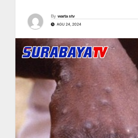
By
warta stv
AGU 24, 2024