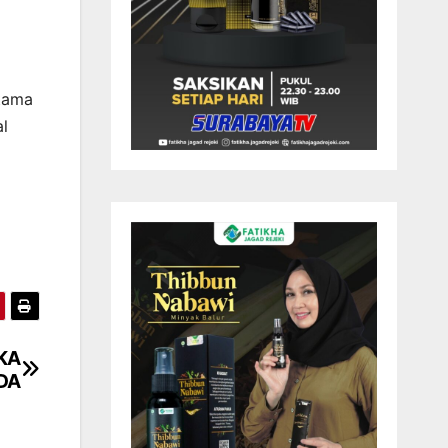
tama
al
KA
ADA