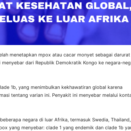
elah menetapkan mpox atau cacar monyet sebagai darurat
ini menyebar dari Republik Demokratik Kongo ke negara-neg
 clade 1b, yang menimbulkan kekhawatiran global karena
si tentang varian ini. Penyakit ini menyebar melalui kont
 beberapa negara di luar Afrika, termasuk Swedia, Thailand
 mpox yang menyebar: clade 1 yang endemik dan clade 1b y