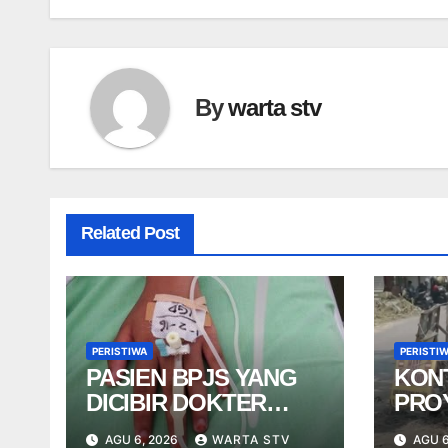
By
warta stv
Related Post
PERISTIWA
PERISTI
PASIEN BPJS YANG
KON
DICIBIR DOKTER
PRO
PPDS BUKAN PASIEN
NGE
AGU 6, 2026
WARTA STV
AGU 6