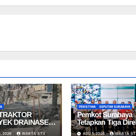
WA
PERISTIWA
SEPUTAR SURABAYA
TRAKTOR
Pemkot Surabaya
YEK DRAINASE
Tetapkan Tiga Dire
MPLAK DISANKSI
Baru PDAM Surya
, 2026
WARTA STV
AGU 5, 2026
WARTA ST