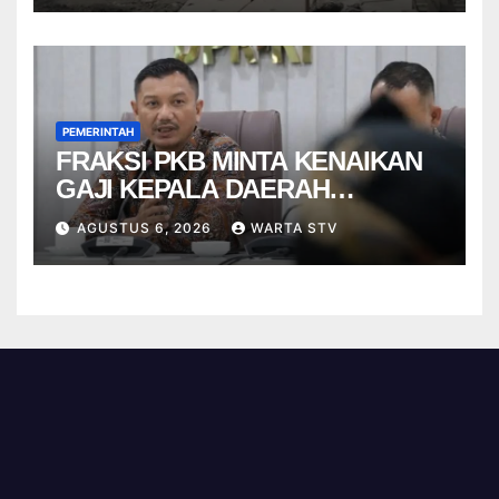
PEMERINTAH
FRAKSI PKB MINTA KENAIKAN
GAJI KEPALA DAERAH
BERBASIS KINERJA
AGUSTUS 6, 2026
WARTA STV