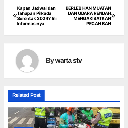
Kapan Jadwal dan
BERLEBIHAN MUATAN
Navigasi
Tahapan Pilkada
DAN UDARA RENDAH
Serentak 2024? Ini
MENGAKIBATKAN
pos
Informasinya
PECAH BAN
By
warta stv
Related Post