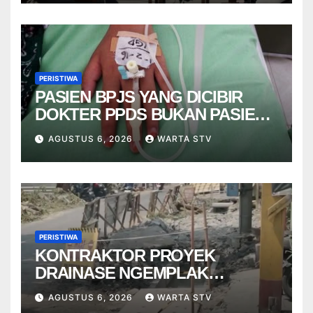
PERISTIWA
PASIEN BPJS YANG DICIBIR
DOKTER PPDS BUKAN PASIEN
RSUP DR. SARDJITO
AGUSTUS 6, 2026
WARTA STV
PERISTIWA
KONTRAKTOR PROYEK
DRAINASE NGEMPLAK
DISANKSI USAI WARGA
AGUSTUS 6, 2026
WARTA STV
TERPELESET