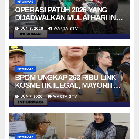
INFORMASI
OPERASI PATUH 2026 YANG
DIJADWALKAN MULAI HARI INI
RESMI DITUNDA
JUN 8, 2026
WARTA STV
INFORMASI
BPOM UNGKAP 263 RIBU LINK
KOSMETIK ILEGAL, MAYORITAS
ADA DI E-COMMERCE
JUN 7, 2026
WARTA STV
INFORMASI