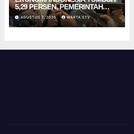
5,29 PERSEN, PEMERINTAH
DIMINTA TAK CEPAT PUAS
AGUSTUS 7, 2026
WARTA STV