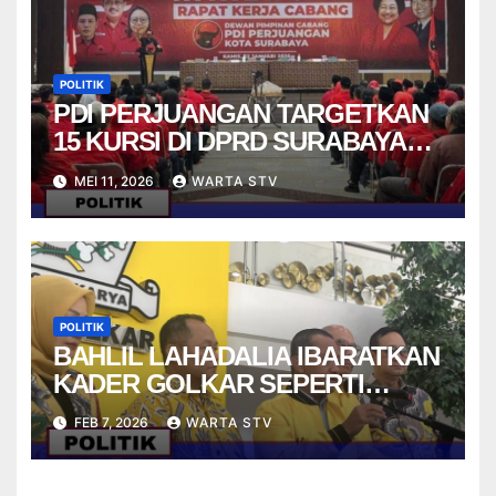
POLITIK
PDI PERJUANGAN TARGETKAN
15 KURSI DI DPRD SURABAYA
PADA PEMILU 2029
MEI 11, 2026
WARTA STV
POLITIK
BAHLIL LAHADALIA IBARATKAN
KADER GOLKAR SEPERTI
STRIKER DALAM PERMAINAN
FEB 7, 2026
WARTA STV
FUTSAL