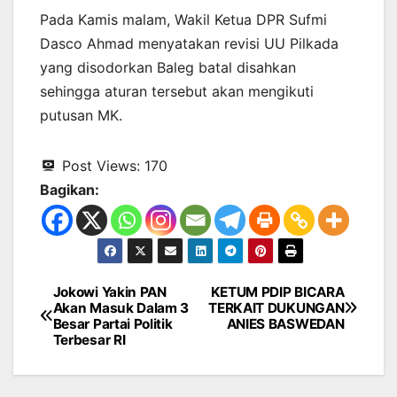
Pada Kamis malam, Wakil Ketua DPR Sufmi
Dasco Ahmad menyatakan revisi UU Pilkada
yang disodorkan Baleg batal disahkan
sehingga aturan tersebut akan mengikuti
putusan MK.
Post Views:
170
Bagikan:
Jokowi Yakin PAN
KETUM PDIP BICARA
Navigasi
Akan Masuk Dalam 3
TERKAIT DUKUNGAN
Besar Partai Politik
ANIES BASWEDAN
pos
Terbesar RI