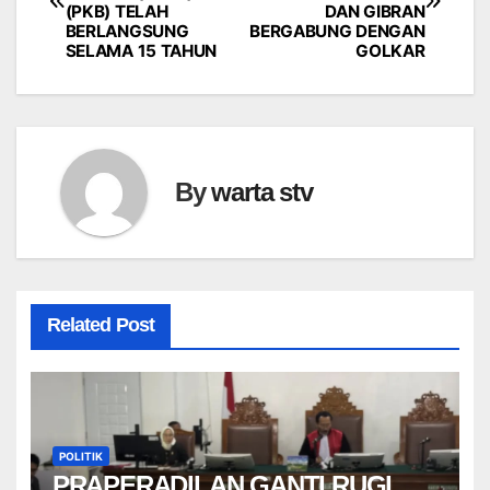
pos
(PKB) TELAH
DAN GIBRAN
BERLANGSUNG
BERGABUNG DENGAN
SELAMA 15 TAHUN
GOLKAR
By
warta stv
Related Post
POLITIK
PRAPERADILAN GANTI RUGI