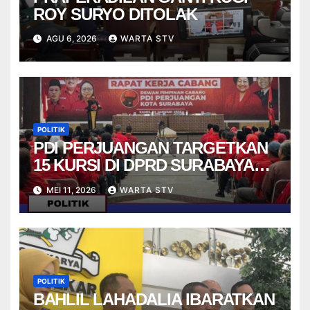
ROY SURYO DITOLAK
AGU 6, 2026
WARTA STV
POLITIK
PDI PERJUANGAN TARGETKAN
15 KURSI DI DPRD SURABAYA
PADA PEMILU 2029
MEI 11, 2026
WARTA STV
POLITIK
BAHLIL LAHADALIA IBARATKAN