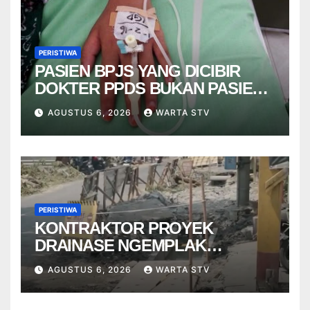
PERISTIWA
PASIEN BPJS YANG DICIBIR
DOKTER PPDS BUKAN PASIEN
RSUP DR. SARDJITO
AGUSTUS 6, 2026
WARTA STV
PERISTIWA
KONTRAKTOR PROYEK
DRAINASE NGEMPLAK
DISANKSI USAI WARGA
AGUSTUS 6, 2026
WARTA STV
TERPELESET