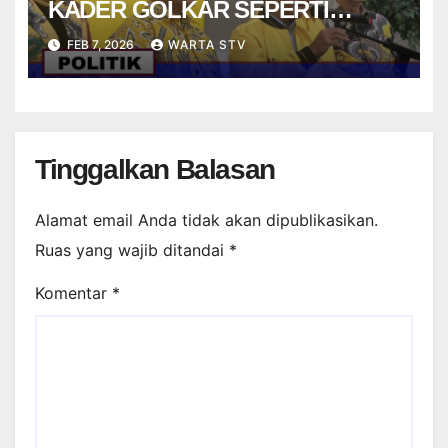
KADER GOLKAR SEPERTI
STRIKER DALAM PERMAINAN
FEB 7, 2026
WARTA STV
FUTSAL
Tinggalkan Balasan
Alamat email Anda tidak akan dipublikasikan.
Ruas yang wajib ditandai
*
Komentar
*