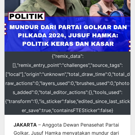
{"remix_data":
[],"remix_entry_point":"challenges","source_tags":
["local"],"origin":"unknown","total_draw_time":0,"total_d
raw_actions":0,"layers_used":0,"brushes_used":0,"photo
s_added":0,"total_editor_actions":{},"tools_used":
{"transform":1},"is_sticker":false,"edited_since_last_stick
er_save":true,"containsFTESticker":false}
JAKARTA
– Anggota Dewan Penasehat Partai
Golkar, Jusuf Hamka menyatakan mundur dari