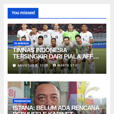
You missed
OLAHRAGA
TIMNAS INDONESIA
TERSINGKIR DARI PIALA AFF
2026
AGUSTUS 8, 2026
WARTA STV
PEMERINTAH
ISTANA: BELUM ADA RENCANA