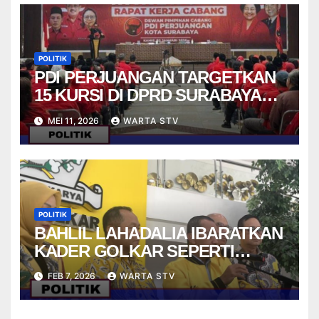
POLITIK
PDI PERJUANGAN TARGETKAN
15 KURSI DI DPRD SURABAYA
PADA PEMILU 2029
MEI 11, 2026
WARTA STV
POLITIK
BAHLIL LAHADALIA IBARATKAN
KADER GOLKAR SEPERTI
STRIKER DALAM PERMAINAN
FEB 7, 2026
WARTA STV
FUTSAL