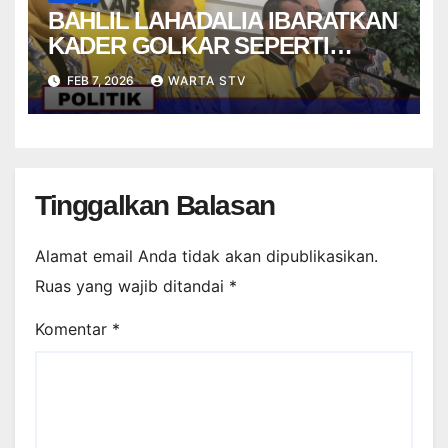
BAHLIL LAHADALIA IBARATKAN
KADER GOLKAR SEPERTI
STRIKER DALAM PERMAINAN
FEB 7, 2026
WARTA STV
FUTSAL
Tinggalkan Balasan
Alamat email Anda tidak akan dipublikasikan.
Ruas yang wajib ditandai
*
Komentar
*