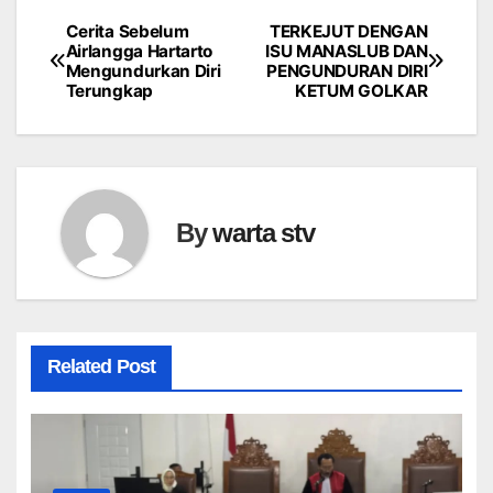
Cerita Sebelum
TERKEJUT DENGAN
Navigasi
Airlangga Hartarto
ISU MANASLUB DAN
Mengundurkan Diri
PENGUNDURAN DIRI
pos
Terungkap
KETUM GOLKAR
By
warta stv
Related Post