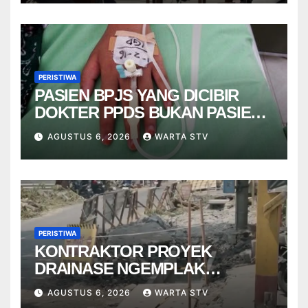
PERISTIWA
PASIEN BPJS YANG DICIBIR
DOKTER PPDS BUKAN PASIEN
RSUP DR. SARDJITO
AGUSTUS 6, 2026
WARTA STV
PERISTIWA
KONTRAKTOR PROYEK
DRAINASE NGEMPLAK
DISANKSI USAI WARGA
AGUSTUS 6, 2026
WARTA STV
TERPELESET