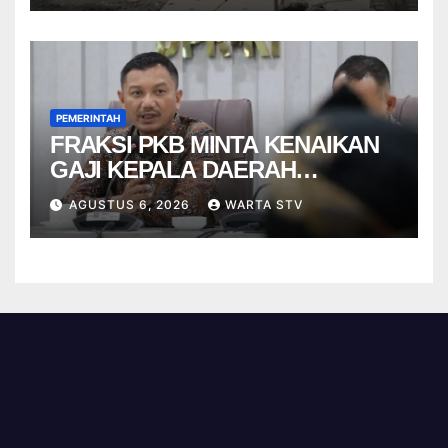
PEMERINTAH
FRAKSI PKB MINTA KENAIKAN
GAJI KEPALA DAERAH
BERBASIS KINERJA
AGUSTUS 6, 2026
WARTA STV