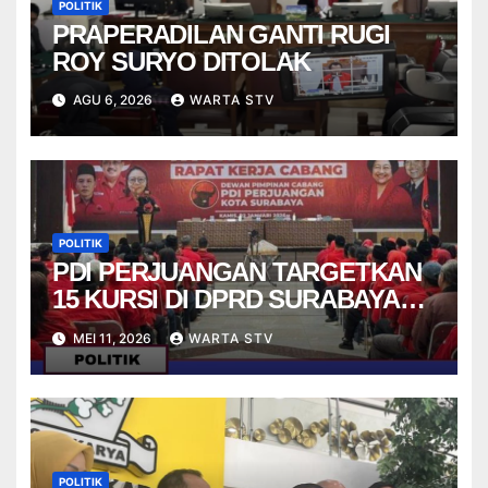
POLITIK
PRAPERADILAN GANTI RUGI
ROY SURYO DITOLAK
AGU 6, 2026
WARTA STV
POLITIK
PDI PERJUANGAN TARGETKAN
15 KURSI DI DPRD SURABAYA
PADA PEMILU 2029
MEI 11, 2026
WARTA STV
POLITIK