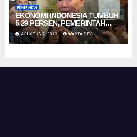
PEMERINTAH
EKONOMI INDONESIA TUMBUH
5,29 PERSEN, PEMERINTAH
DIMINTA TAK CEPAT PUAS
AGUSTUS 7, 2026
WARTA STV