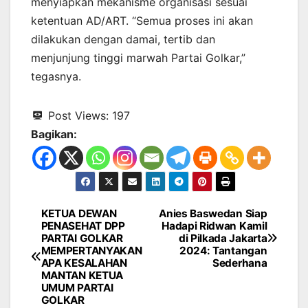
menyiapkan mekanisme organisasi sesuai
ketentuan AD/ART. “Semua proses ini akan
dilakukan dengan damai, tertib dan
menjunjung tinggi marwah Partai Golkar,”
tegasnya.
Post Views:
197
Bagikan:
KETUA DEWAN
Anies Baswedan Siap
Navigasi
PENASEHAT DPP
Hadapi Ridwan Kamil
PARTAI GOLKAR
di Pilkada Jakarta
pos
MEMPERTANYAKAN
2024: Tantangan
APA KESALAHAN
Sederhana
MANTAN KETUA
UMUM PARTAI
GOLKAR