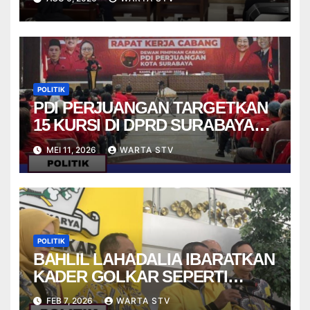
POLITIK
PDI PERJUANGAN TARGETKAN
15 KURSI DI DPRD SURABAYA
PADA PEMILU 2029
MEI 11, 2026
WARTA STV
POLITIK
BAHLIL LAHADALIA IBARATKAN
KADER GOLKAR SEPERTI
STRIKER DALAM PERMAINAN
FEB 7, 2026
WARTA STV