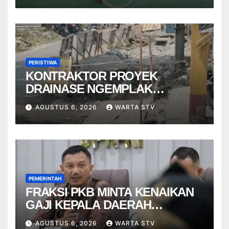
PERISTIWA
KONTRAKTOR PROYEK
DRAINASE NGEMPLAK
DISANKSI USAI WARGA
AGUSTUS 6, 2026
WARTA STV
TERPELESET
PEMERINTAH
FRAKSI PKB MINTA KENAIKAN
GAJI KEPALA DAERAH
BERBASIS KINERJA
AGUSTUS 6, 2026
WARTA STV