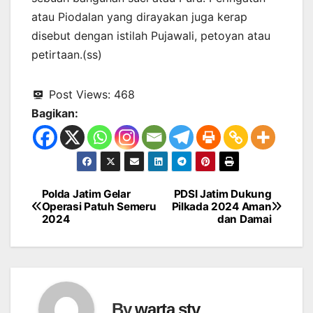
atau Piodalan yang dirayakan juga kerap
disebut dengan istilah Pujawali, petoyan atau
petirtaan.(ss)
Post Views:
468
Bagikan:
Polda Jatim Gelar
PDSI Jatim Dukung
Navigasi
Operasi Patuh Semeru
Pilkada 2024 Aman
2024
dan Damai
pos
By
warta stv