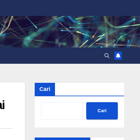
Cari
i
Cari