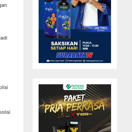
gan
jadi
lisi
olisi