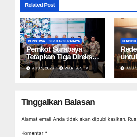
Related Post
PERISTIWA
SEPUTAR SURABAYA
PENDIDIK
Pemkot Surabaya
Rede
Tetapkan Tiga Direksi
untu
Baru PDAM Surya
Pembe
AGU 5, 2026
WARTA STV
AGU 5
Sembada, Fokus
Era A
Perkuat Layanan dan
Kinerja
Tinggalkan Balasan
Alamat email Anda tidak akan dipublikasikan.
Rua
Komentar
*