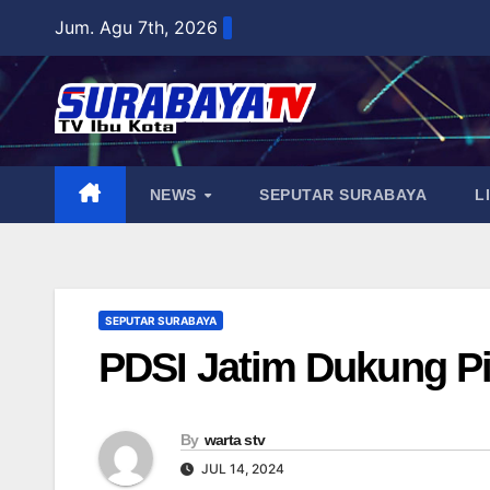
Skip
Jum. Agu 7th, 2026
to
content
NEWS
SEPUTAR SURABAYA
L
SEPUTAR SURABAYA
PDSI Jatim Dukung P
By
warta stv
JUL 14, 2024