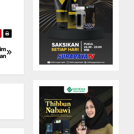
tim
gan