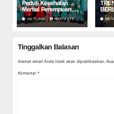
Peduli Kesehatan
TREN
Mental Perempuan,
BER
Mahasiswa UNTAG
DI T
JUL 11, 2026
WARTA STV
MEI 1
Surabaya Latih Ibu-Ibu
KET
PKK Desa Sukorejo
EKO
Manajemen Stres dan
KINI
Komunikasi Asertif
MIN
Tinggalkan Balasan
Alamat email Anda tidak akan dipublikasikan.
Rua
Komentar
*