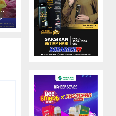
V
I
T