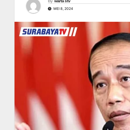
By
warta stv
MEI 8, 2024