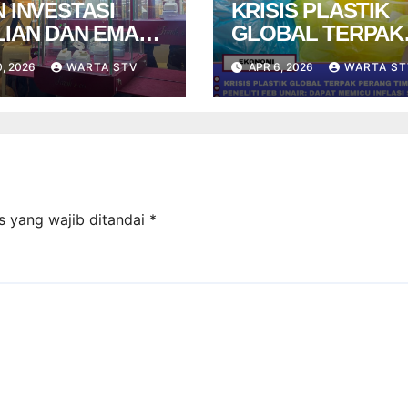
 INVESTASI
KRISIS PLASTIK
LIAN DAN EMAS
GLOBAL TERPAK
ENGAH
PERANG TIMUR
0, 2026
WARTA STV
APR 6, 2026
WARTA ST
IDAKPASTIAN
TENGAH, PENELIT
NOMI GLOBAL
FEB UNAIR: DAPA
 BANYAK DI
MEMICU INFLASI
ATI MASYARAKAT
SETARA BBM
s yang wajib ditandai
*