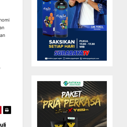
onomi
an
dan
.
uli