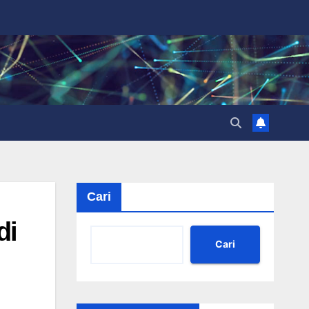
Cari
di
Cari