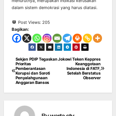
menurutnya, merupakan indikasi kerusakan
dalam sistem demokrasi yang harus diatasi.
Post Views:
205
Bagikan:
Sekjen PDIP Tegaskan
Jokowi Teken Keppres
Navigasi
Prioritas
Keanggotaan
Pemberantasan
Indonesia di FATF,
pos
Korupsi dan Soroti
Setelah Berstatus
Penyalahgunaan
Observer
Anggaran Bansos
By
warta stv