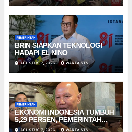
PEMERINTAH
BRIN SIAPKAN TEKNOLOGI
HADAPI EL NINO
AGUSTUS 7, 2026
WARTA STV
PEMERINTAH
EKONOMI INDONESIA TUMBUH
5,29 PERSEN, PEMERINTAH
DIMINTA TAK CEPAT PUAS
AGUSTUS 7, 2026
WARTA STV