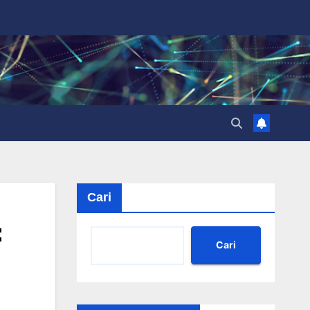
Cari
:
Cari