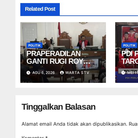
Related Post
POLITIK
POLITIK
PRAPERADILAN
PDI
GANTI RUGI ROY
TAR
SURYO DITOLAK
KURS
AGU 6, 2026
WARTA STV
MEI 1
SUR
PEMI
Tinggalkan Balasan
Alamat email Anda tidak akan dipublikasikan.
Rua