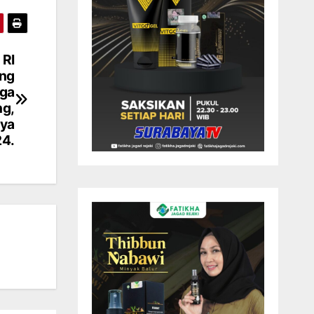
 RI
ang
nga
ng,
nya
24.