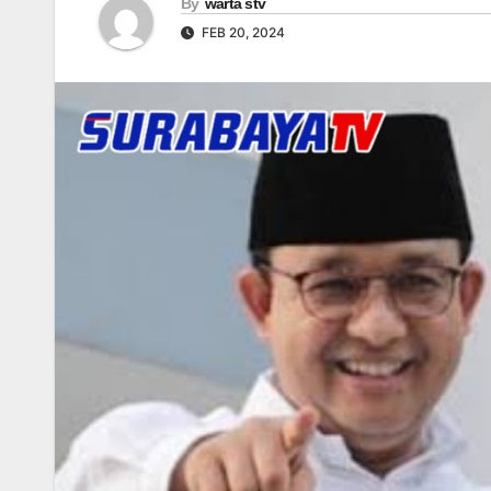
By
warta stv
FEB 20, 2024