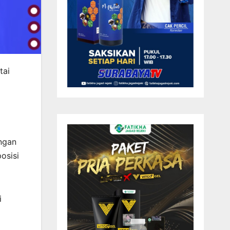
tai
ungan
osisi
i