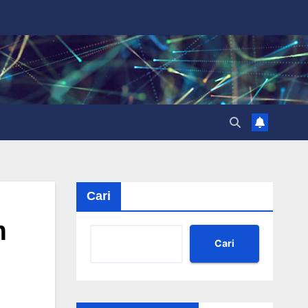
Cari
m
Cari