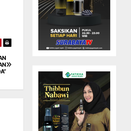
AN
AN
A”