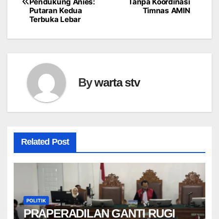
Pendukung Anies:
Tanpa Koordinasi
pos
Putaran Kedua
Timnas AMIN
Terbuka Lebar
By
warta stv
Related Post
POLITIK
PRAPERADILAN GANTI RUGI