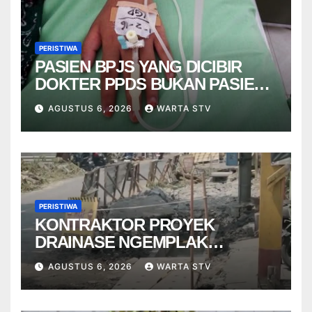
PERISTIWA
PASIEN BPJS YANG DICIBIR
DOKTER PPDS BUKAN PASIEN
RSUP DR. SARDJITO
AGUSTUS 6, 2026
WARTA STV
PERISTIWA
KONTRAKTOR PROYEK
DRAINASE NGEMPLAK
DISANKSI USAI WARGA
AGUSTUS 6, 2026
WARTA STV
TERPELESET