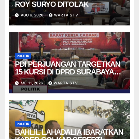
ROY SURYO DITOLAK
AGU 6, 2026
WARTA STV
POLITIK
PDI PERJUANGAN TARGETKAN
15 KURSI DI DPRD SURABAYA
PADA PEMILU 2029
MEI 11, 2026
WARTA STV
POLITIK
BAHLIL LAHADALIA IBARATKAN