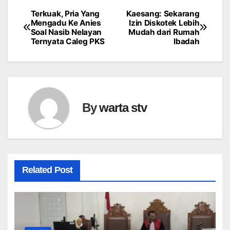
Terkuak, Pria Yang
Kaesang: Sekarang
Navigasi
Mengadu Ke Anies
Izin Diskotek Lebih
Soal Nasib Nelayan
Mudah dari Rumah
pos
Ternyata Caleg PKS
Ibadah
By
warta stv
Related Post