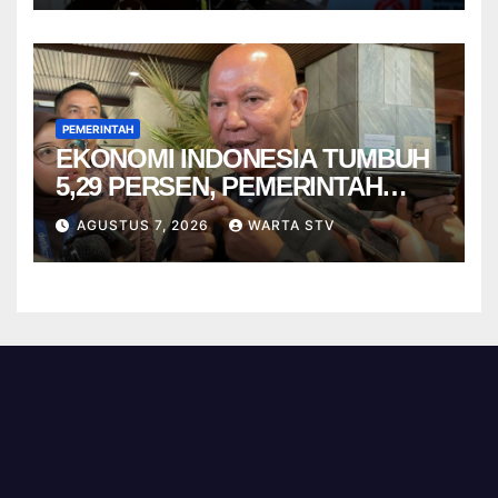
PEMERINTAH
EKONOMI INDONESIA TUMBUH
5,29 PERSEN, PEMERINTAH
DIMINTA TAK CEPAT PUAS
AGUSTUS 7, 2026
WARTA STV