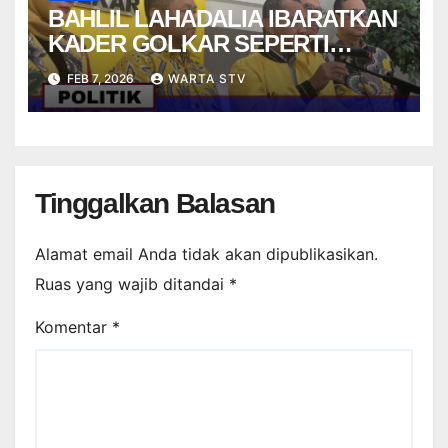
BAHLIL LAHADALIA IBARATKAN
KADER GOLKAR SEPERTI
STRIKER DALAM PERMAINAN
FEB 7, 2026
WARTA STV
FUTSAL
Tinggalkan Balasan
Alamat email Anda tidak akan dipublikasikan.
Ruas yang wajib ditandai
*
Komentar
*