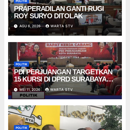
POLITIK
PRAPERADILAN GANTI RUGI
ROY SURYO DITOLAK
AGU 6, 2026
WARTA STV
POLITIK
PDI PERJUANGAN TARGETKAN
15 KURSI DI DPRD SURABAYA
PADA PEMILU 2029
MEI 11, 2026
WARTA STV
POLITIK