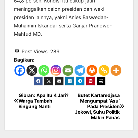
64,8 persen. Kondisi itu cukup jauh
meninggalkan calon presiden dan wakil
presiden lainnya, yakni Anies Baswedan-
Muhaimin Iskandar serta Ganjar Pranowo-
Mahfud MD.
Post Views:
286
Bagikan:
Gibran: Apa Itu 4 Jari?
Butet Kartaredjasa
Navigasi
Warga Tambah
Mengumpat ‘Asu’
Bingung Nanti
Pada Presiden
pos
Jokowi, Suhu Politik
Makin Panas