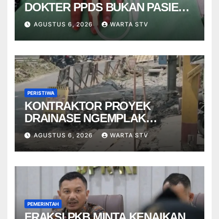
DOKTER PPDS BUKAN PASIEN
RSUP DR. SARDJITO
AGUSTUS 6, 2026
WARTA STV
PERISTIWA
KONTRAKTOR PROYEK
DRAINASE NGEMPLAK
DISANKSI USAI WARGA
AGUSTUS 6, 2026
WARTA STV
TERPELESET
PEMERINTAH
FRAKSI PKB MINTA KENAIKAN