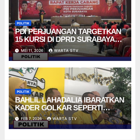
POLITIK
PDI PERJUANGAN TARGETKAN
15 KURSI DI DPRD SURABAYA
PADA PEMILU 2029
MEI 11, 2026
WARTA STV
POLITIK
BAHLIL LAHADALIA IBARATKAN
KADER GOLKAR SEPERTI
STRIKER DALAM PERMAINAN
FEB 7, 2026
WARTA STV
FUTSAL