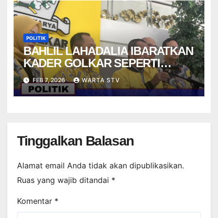
POLITIK
BAHLIL LAHADALIA IBARATKAN
KADER GOLKAR SEPERTI
STRIKER DALAM PERMAINAN
FEB 7, 2026
WARTA STV
FUTSAL
Tinggalkan Balasan
Alamat email Anda tidak akan dipublikasikan.
Ruas yang wajib ditandai
*
Komentar
*