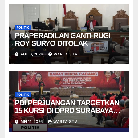
POLITIK
PRAPERADILAN GANTI RUGI
ROY SURYO DITOLAK
AGU 6, 2026
WARTA STV
POLITIK
PDI PERJUANGAN TARGETKAN
15 KURSI DI DPRD SURABAYA
PADA PEMILU 2029
MEI 11, 2026
WARTA STV