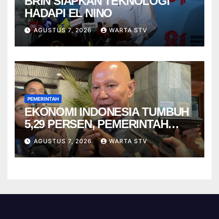
BRIN SIAPKAN TEKNOLOGI
HADAPI EL NINO
AGUSTUS 7, 2026
WARTA STV
PEMERINTAH
EKONOMI INDONESIA TUMBUH
5,29 PERSEN, PEMERINTAH
DIMINTA TAK CEPAT PUAS
AGUSTUS 7, 2026
WARTA STV