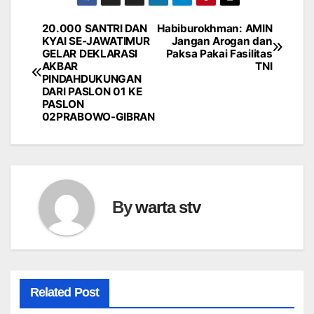
20.000 SANTRI DAN
Habiburokhman: AMIN
Navigasi
KYAI SE-JAWATIMUR
Jangan Arogan dan
GELAR DEKLARASI
Paksa Pakai Fasilitas
pos
AKBAR
TNI
PINDAHDUKUNGAN
DARI PASLON 01 KE
PASLON
02PRABOWO-GIBRAN
By
warta stv
Related Post