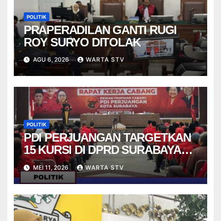
POLITIK
PRAPERADILAN GANTI RUGI
ROY SURYO DITOLAK
AGU 6, 2026
WARTA STV
POLITIK
PDI PERJUANGAN TARGETKAN
15 KURSI DI DPRD SURABAYA
PADA PEMILU 2029
MEI 11, 2026
WARTA STV