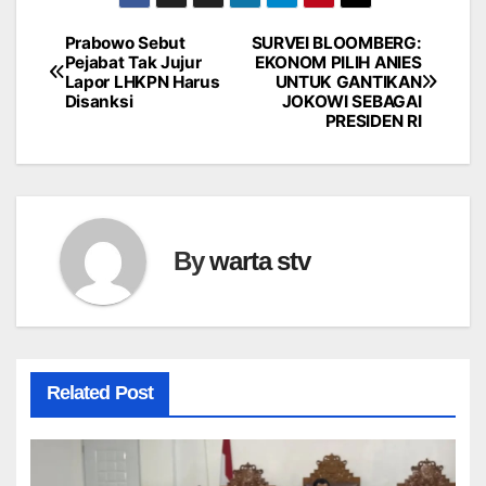
Prabowo Sebut
SURVEI BLOOMBERG:
Navigasi
Pejabat Tak Jujur
EKONOM PILIH ANIES
Lapor LHKPN Harus
UNTUK GANTIKAN
pos
Disanksi
JOKOWI SEBAGAI
PRESIDEN RI
By
warta stv
Related Post