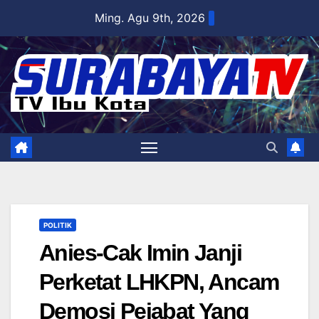
Skip
Ming. Agu 9th, 2026
to
content
POLITIK
Anies-Cak Imin Janji
Perketat LHKPN, Ancam
Demosi Pejabat Yang