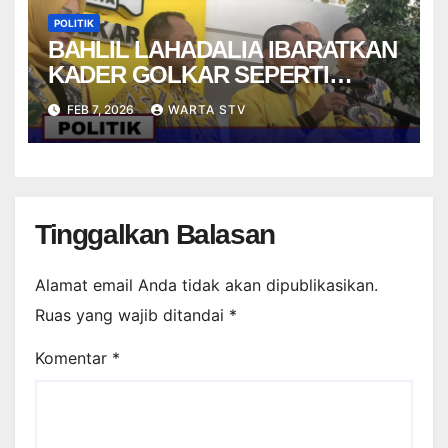
POLITIK
BAHLIL LAHADALIA IBARATKAN
KADER GOLKAR SEPERTI
STRIKER DALAM PERMAINAN
FEB 7, 2026
WARTA STV
FUTSAL
Tinggalkan Balasan
Alamat email Anda tidak akan dipublikasikan.
Ruas yang wajib ditandai
*
Komentar
*