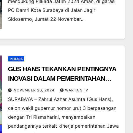
mendukung Pilkada Jatim 2024 Aman, di garasi
PO Damri Kota Surabaya di Jalan Jagir
Sidosermo, Jumat 22 November…
PILKADA
GUS HANS TEKANKAN PENTINGNYA
INOVASI DALAM PEMERINTAHAN
PADA DEBAT PILGUB JATIM 2024
NOVEMBER 20, 2024
WARTA STV
SURABAYA – Zahrul Azhar Asumta (Gus Hans),
calon wakil gubernur nomor urut 3 berpasangan
dengan Tri Rismaharini, menyampaikan
pandangannya terkait kinerja pemerintahan Jawa