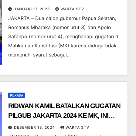
DIDUGA BUKAN ORANG ASLI PAPUA
JANUARI 17, 2025
WARTA STV
JAKARTA – Dua calon gubernur Papua Selatan,
Romanus Mbaraka (nomor urut 3) dan Apolo
Safanpo (nomor urut 4), menghadapi gugatan di
Mahkamah Konstitusi (MK) karena diduga tidak
memenuhi syarat sebagai…
PILKADA
RIDWAN KAMIL BATALKAN GUGATAN
PILGUB JAKARTA 2024 KE MK, INI
ALASAN DI BALIKNYA
DESEMBER 13, 2024
WARTA STV