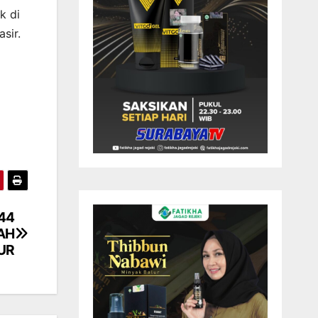
k di
sir.
44
AH
UR