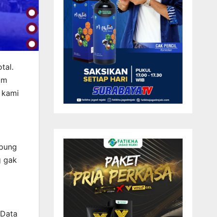
tal.
im
 kami
mpung
g gak
 Data