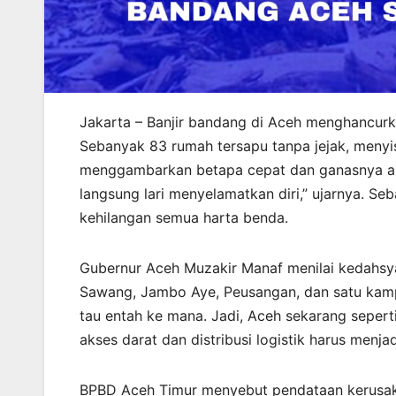
Jakarta – Banjir bandang di Aceh menghancurk
Sebanyak 83 rumah tersapu tanpa jejak, menyi
menggambarkan betapa cepat dan ganasnya air 
langsung lari menyelamatkan diri,” ujarnya. Seba
kehilangan semua harta benda.
Gubernur Aceh Muzakir Manaf menilai kedahsy
Sawang, Jambo Aye, Peusangan, dan satu kamp
tau entah ke mana. Jadi, Aceh sekarang seper
akses darat dan distribusi logistik harus menja
BPBD Aceh Timur menyebut pendataan kerusaka