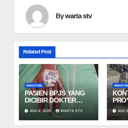
By
warta stv
Related Post
PERISTIWA
PERISTI
PASIEN BPJS YANG
KON
DICIBIR DOKTER
PRO
PPDS BUKAN PASIEN
NGE
AGU 6, 2026
WARTA STV
AGU 6
RSUP DR. SARDJITO
USA
TER