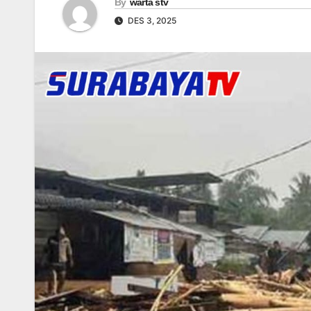
By
warta stv
DES 3, 2025