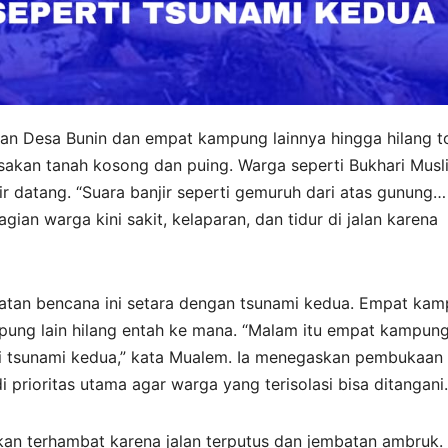
an Desa Bunin dan empat kampung lainnya hingga hilang to
sakan tanah kosong dan puing. Warga seperti Bukhari Musl
datang. “Suara banjir seperti gemuruh dari atas gunung…
gian warga kini sakit, kelaparan, dan tidur di jalan karena
atan bencana ini setara dengan tsunami kedua. Empat ka
ung lain hilang entah ke mana. “Malam itu empat kampun
ti tsunami kedua,” kata Mualem. Ia menegaskan pembukaan
di prioritas utama agar warga yang terisolasi bisa ditangani.
n terhambat karena jalan terputus dan jembatan ambruk.