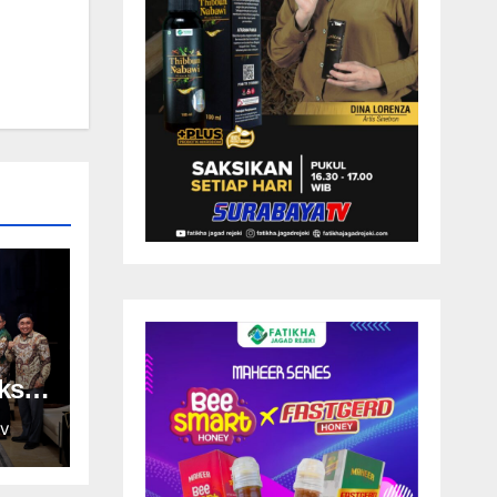
ksi
V
dan