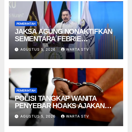
PEMERINTAH
JAKSA AGUNG NONAKTIFKAN
SEMENTARA FEBRIE
ADRIANSYAH
AGUSTUS 5, 2026
WARTA STV
PEMERINTAH
POLISI TANGKAP WANITA
PENYEBAR HOAKS AJAKAN
DEMO JELANG HUT RI
AGUSTUS 5, 2026
WARTA STV