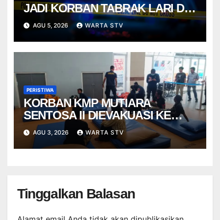
JADI KORBAN TABRAK LARI DI
GEMPOL
AGU 5, 2026
WARTA STV
PERISTIWA
KORBAN KMP MUTIARA
SENTOSA II DIEVAKUASI KE
SURABAYA
AGU 3, 2026
WARTA STV
Tinggalkan Balasan
Alamat email Anda tidak akan dipublikasikan.