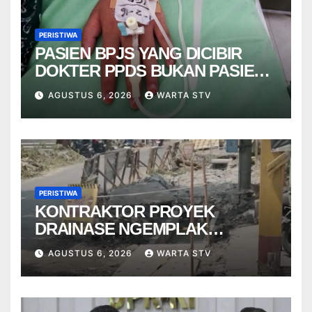
PERISTIWA
PASIEN BPJS YANG DICIBIR
DOKTER PPDS BUKAN PASIEN
RSUP DR. SARDJITO
AGUSTUS 6, 2026
WARTA STV
PERISTIWA
KONTRAKTOR PROYEK
DRAINASE NGEMPLAK
DISANKSI USAI WARGA
AGUSTUS 6, 2026
WARTA STV
TERPELESET