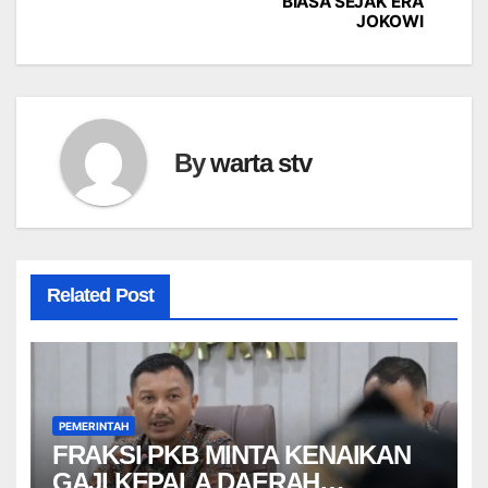
BIASA SEJAK ERA
JOKOWI
By
warta stv
Related Post
PEMERINTAH
FRAKSI PKB MINTA KENAIKAN
GAJI KEPALA DAERAH