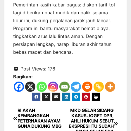
Pemerintah kasih kabar bagus: diskon tarif tol
lagi diberikan buat mudik dan balik selama
libur ini, dukung perjalanan jarak jauh lancar.
Program ini bantu masyarakat hemat biaya,
tingkatkan arus lalu lintas aman. Dengan
persiapan lengkap, harap liburan akhir tahun
bebas macet dan bencana.
Post Views:
176
Bagikan:
RI AKAN
MKD GELAR SIDANG
Navigasi
KEMBANGKAN
KASUS JOGET DPR,
PETERNAKAN AYAM
AHLI HUKUM SEBUT
pos
GUNA DUKUNG MBG
EKSPRESI ITU SUDAH