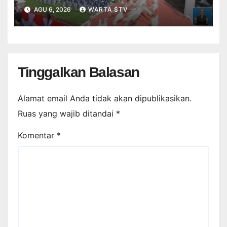
81 RI DI ISTANA
AGU 6, 2026
WARTA STV
Tinggalkan Balasan
Alamat email Anda tidak akan dipublikasikan.
Ruas yang wajib ditandai
*
Komentar
*