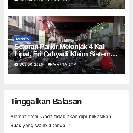
LAINNYA
Setoran Parkir Melonjak 4 Kali
Lipat, Eri Cahyadi Klaim Sistem
Nontunai Tekan Kebocoran
JUL 30, 2026
WARTA STV
Tinggalkan Balasan
Alamat email Anda tidak akan dipublikasikan.
Ruas yang wajib ditandai
*