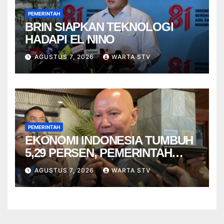
PEMERINTAH
BRIN SIAPKAN TEKNOLOGI
HADAPI EL NINO
AGUSTUS 7, 2026
WARTA STV
PEMERINTAH
EKONOMI INDONESIA TUMBUH
5,29 PERSEN, PEMERINTAH
DIMINTA TAK CEPAT PUAS
AGUSTUS 7, 2026
WARTA STV