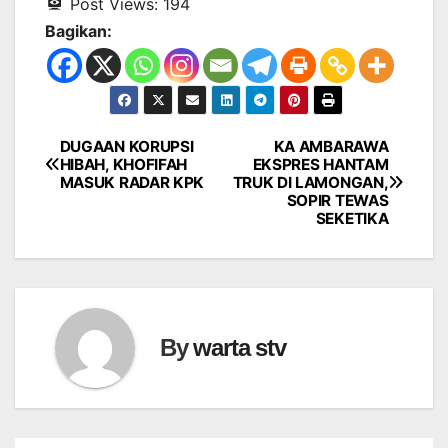
Post Views:
194
Bagikan:
DUGAAN KORUPSI
KA AMBARAWA
Navigasi
HIBAH, KHOFIFAH
EKSPRES HANTAM
MASUK RADAR KPK
TRUK DI LAMONGAN,
pos
SOPIR TEWAS
SEKETIKA
By
warta stv