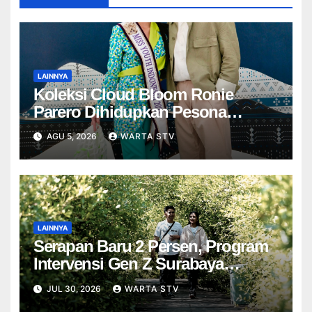
LAINNYA
Koleksi Cloud Bloom Ronie
Parero Dihidupkan Pesona
Jollene Ferischea di IFW 2026
AGU 5, 2026
WARTA STV
LAINNYA
Serapan Baru 2 Persen, Program
Intervensi Gen Z Surabaya
Terancam Dihapus pada 2027
JUL 30, 2026
WARTA STV