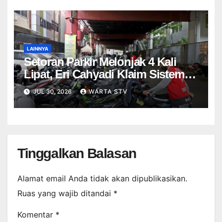
LAINNYA
Setoran Parkir Melonjak 4 Kali
Lipat, Eri Cahyadi Klaim Sistem
Nontunai Tekan Kebocoran
JUL 30, 2026
WARTA STV
Tinggalkan Balasan
Alamat email Anda tidak akan dipublikasikan.
Ruas yang wajib ditandai
*
Komentar
*